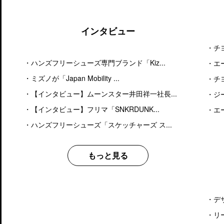
インタビュー
・
チ
・
ハンズフリーシューズ専門ブランド「Kiz...
・
エ
・
ミズノが「Japan Mobility ...
・
チ
・
【インタビュー】ムーンスター井田祥一社長...
・
ジ
・
【インタビュー】フリマ「SNKRDUNK...
・
エ
・
ハンズフリーシューズ「スケッチャーズ ス...
もっと見る
・
デ
・
リ