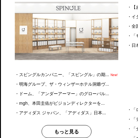
・
【
・
イ
・
全
・
「
・
日
・
スピングルカンパニー、「スピングル」の期...
New!
・
明海グループ、ザ・ウィンザーホテル洞爺ヴ...
・
ドーム、「アンダーアーマー」のグローバル...
・
mgh、本田圭佑がビジョンディレクターを...
・
「
・
アディダス ジャパン、「アディダス」日本...
・
「
・
「
もっと見る