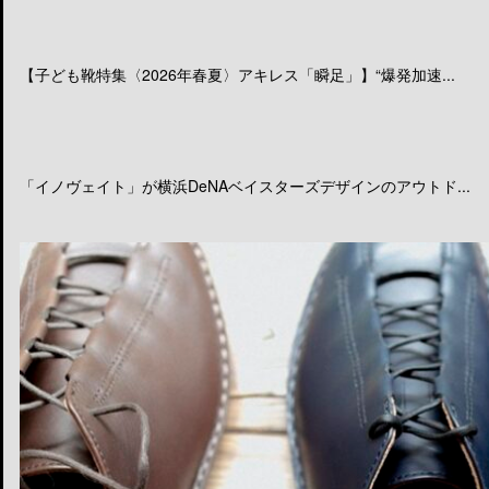
【子ども靴特集〈2026年春夏〉アキレス「瞬足」】“爆発加速...
「イノヴェイト」が横浜DeNAベイスターズデザインのアウトド...