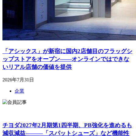
「アシックス」が新宿に国内2店舗目のフラッグシ
ップストアをオープン――オンラインではできな
いリアル店舗の価値を提供
2026年7月31日
企業
チヨダ2027年2月期第1四半期、PB強化を進めるも
減収減益―――「スパットシューズ」など機能性