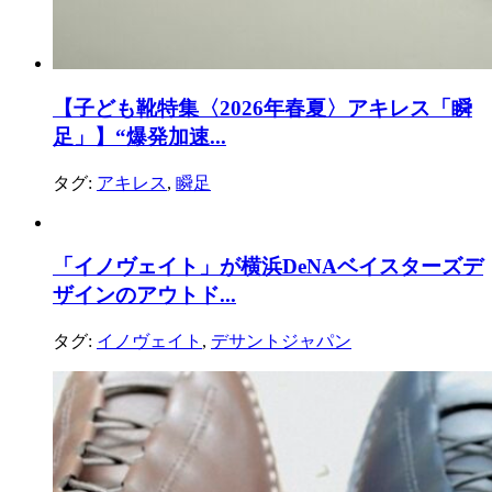
【子ども靴特集〈2026年春夏〉アキレス「瞬
足」】“爆発加速...
タグ:
アキレス
,
瞬足
「イノヴェイト」が横浜DeNAベイスターズデ
ザインのアウトド...
タグ:
イノヴェイト
,
デサントジャパン