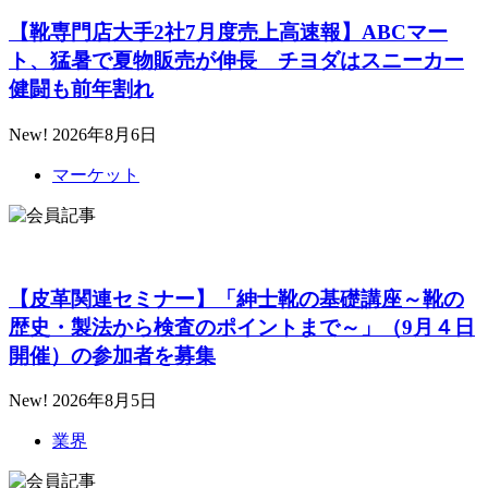
【靴専門店大手2社7月度売上高速報】ABCマー
ト、猛暑で夏物販売が伸長 チヨダはスニーカー
健闘も前年割れ
New!
2026年8月6日
マーケット
【皮革関連セミナー】「紳士靴の基礎講座～靴の
歴史・製法から検査のポイントまで～」（9月４日
開催）の参加者を募集
New!
2026年8月5日
業界