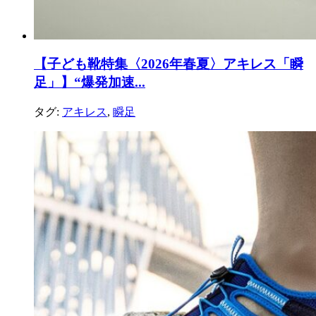
【子ども靴特集〈2026年春夏〉アキレス「瞬
足」】“爆発加速...
タグ:
アキレス
,
瞬足