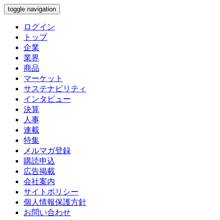
toggle navigation
ログイン
トップ
企業
業界
商品
マーケット
サステナビリティ
インタビュー
決算
人事
連載
特集
メルマガ登録
購読申込
広告掲載
会社案内
サイトポリシー
個人情報保護方針
お問い合わせ