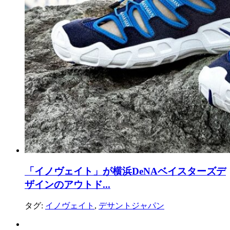
「イノヴェイト」が横浜DeNAベイスターズデ
ザインのアウトド...
タグ:
イノヴェイト
,
デサントジャパン