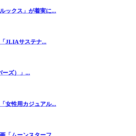
ックス」が着実に...
LIAサステナ...
ーズ）」...
女性用カジュアル...
「ムーンスターフ...