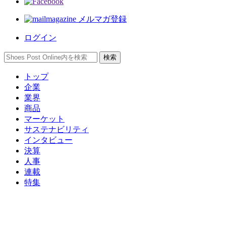
メルマガ登録
ログイン
トップ
企業
業界
商品
マーケット
サステナビリティ
インタビュー
決算
人事
連載
特集