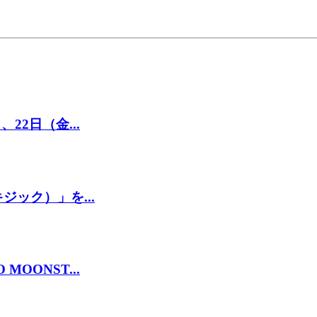
22日（金...
ジック）」を...
OONST...