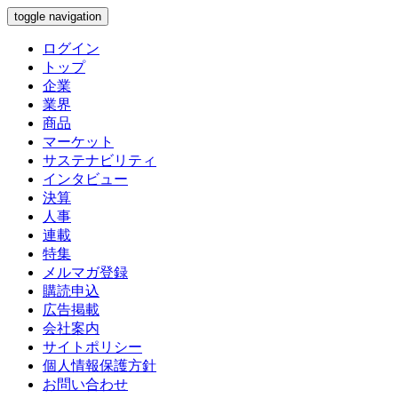
toggle navigation
ログイン
トップ
企業
業界
商品
マーケット
サステナビリティ
インタビュー
決算
人事
連載
特集
メルマガ登録
購読申込
広告掲載
会社案内
サイトポリシー
個人情報保護方針
お問い合わせ