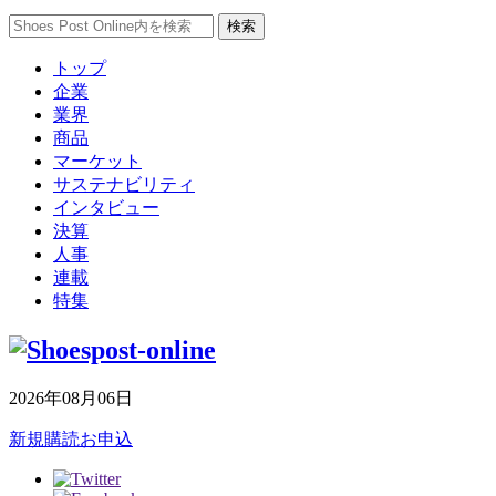
トップ
企業
業界
商品
マーケット
サステナビリティ
インタビュー
決算
人事
連載
特集
2026年08月06日
新規購読お申込