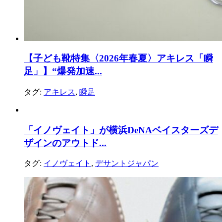
【子ども靴特集〈2026年春夏〉アキレス「瞬
足」】“爆発加速...
タグ:
アキレス
,
瞬足
「イノヴェイト」が横浜DeNAベイスターズデ
ザインのアウトド...
タグ:
イノヴェイト
,
デサントジャパン