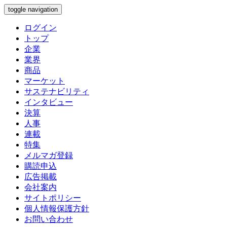
toggle navigation
ログイン
トップ
企業
業界
商品
マーケット
サステナビリティ
インタビュー
決算
人事
連載
特集
メルマガ登録
購読申込
広告掲載
会社案内
サイトポリシー
個人情報保護方針
お問い合わせ