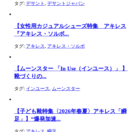
タグ:
デサント
,
デサントジャパン
【女性用カジュアルシューズ特集 アキレス
『アキレス・ソルボ...
タグ:
アキレス
,
アキレス・ソルボ
【ムーンスター 「In Use（インユース）」 】
靴づくりの...
タグ:
インユース
,
ムーンスター
【子ども靴特集〈2026年春夏〉アキレス「瞬
足」】“爆発加速...
タグ:
アキレス
,
瞬足