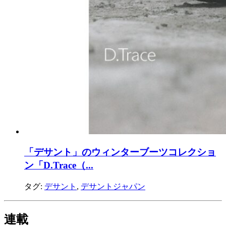
「デサント」のウィンターブーツコレクショ
ン「D.Trace（...
タグ:
デサント
,
デサントジャパン
連載