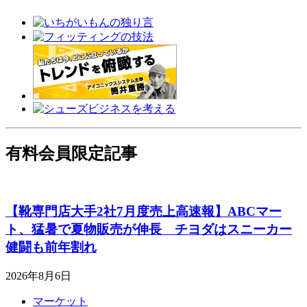
有料会員限定記事
【靴専門店大手2社7月度売上高速報】ABCマー
ト、猛暑で夏物販売が伸長 チヨダはスニーカー
健闘も前年割れ
2026年8月6日
マーケット