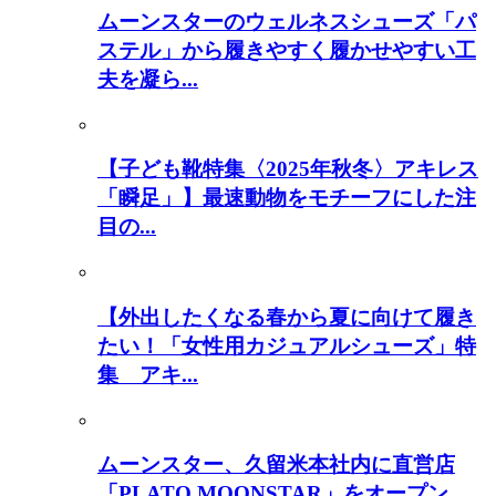
ムーンスターのウェルネスシューズ「パ
ステル」から履きやすく履かせやすい工
夫を凝ら...
【子ども靴特集〈2025年秋冬〉アキレス
「瞬足」】最速動物をモチーフにした注
目の...
【外出したくなる春から夏に向けて履き
たい！「女性用カジュアルシューズ」特
集 アキ...
ムーンスター、久留米本社内に直営店
「PLATO MOONSTAR」をオープン