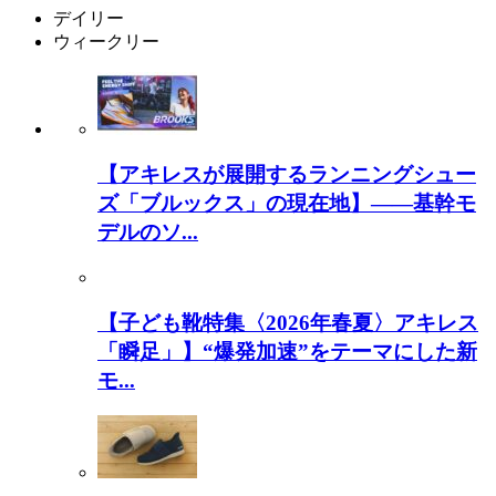
デイリー
ウィークリー
【アキレスが展開するランニングシュー
ズ「ブルックス」の現在地】――基幹モ
デルのソ...
【子ども靴特集〈2026年春夏〉アキレス
「瞬足」】“爆発加速”をテーマにした新
モ...