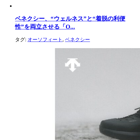
ベネクシー、“ウェルネス”と“着脱の利便
性”を両立させる「O...
タグ:
オーソフィート
,
ベネクシー