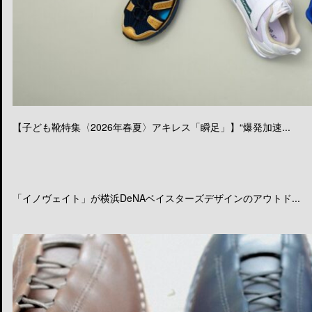
【子ども靴特集〈2026年春夏〉アキレス「瞬足」】“爆発加速...
「イノヴェイト」が横浜DeNAベイスターズデザインのアウトド...