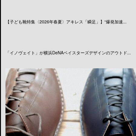
【子ども靴特集〈2026年春夏〉アキレス「瞬足」】“爆発加速...
「イノヴェイト」が横浜DeNAベイスターズデザインのアウトド...