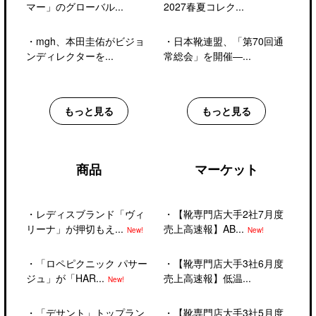
マー」のグローバル...
2027春夏コレク...
・
mgh、本田圭佑がビジョ
・
日本靴連盟、「第70回通
ンディレクターを...
常総会」を開催―...
もっと見る
もっと見る
商品
マーケット
・
レディスブランド「ヴィ
・
【靴専門店大手2社7月度
リーナ」が押切もえ...
売上高速報】AB...
New!
New!
・
「ロペピクニック パサー
・
【靴専門店大手3社6月度
ジュ」が「HAR...
売上高速報】低温...
New!
・
「デサント」トップラン
・
【靴専門店大手3社5月度