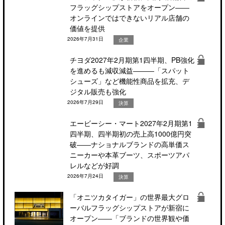
フラッグシップストアをオープン――
オンラインではできないリアル店舗の
価値を提供
2026年7月31日
企業
チヨダ2027年2月期第1四半期、PB強化
を進めるも減収減益―――「スパット
シューズ」など機能性商品を拡充、デ
ジタル販売も強化
2026年7月29日
決算
エービーシー・マート2027年2月期第1
四半期、四半期初の売上高1000億円突
破――ナショナルブランドの高単価ス
ニーカーや本革ブーツ、スポーツアパ
レルなどが好調
2026年7月24日
決算
「オニツカタイガー」の世界最大グロ
ーバルフラッグシップストアが新宿に
オープン――「ブランドの世界観や価