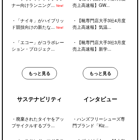
ナー向けランニング...
売上高速報】GW...
New!
・
「ナイキ」がハイブリッ
・
【靴専門店大手3社4月度
ド競技向けの新たな...
売上高速報】気温...
New!
・
「エコー」がコラボレー
・
【靴専門店大手3社3月度
ション・プロジェク...
売上高速報】新学...
もっと見る
もっと見る
サステナビリティ
インタビュー
・
廃棄されたタイヤをアッ
・
ハンズフリーシューズ専
プサイクルするブラ...
門ブランド「Kiz...