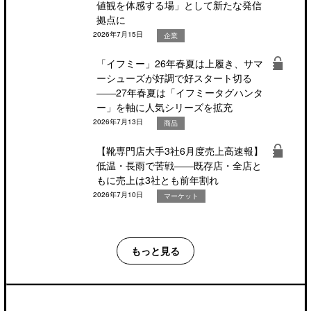
値観を体感する場」として新たな発信
拠点に
2026年7月15日
企業
「イフミー」26年春夏は上履き、サマ
ーシューズが好調で好スタート切る
――27年春夏は「イフミータグハンタ
ー」を軸に人気シリーズを拡充
2026年7月13日
商品
【靴専門店大手3社6月度売上高速報】
低温・長雨で苦戦――既存店・全店と
もに売上は3社とも前年割れ
2026年7月10日
マーケット
もっと見る