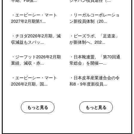
・
エービーシー・マート
・
リーガルコーポレーショ
2027年2月期第1...
ン新役員体制（20...
・
チヨダ2026年2月期、減
・
ビーズラボ、「足道楽」
収減益もスパッ...
が新体制へ。202...
・
ジーフット2026年2月期
・
日本靴連盟、「第70回通
業績、減収・赤...
常総会」を開催―...
・
エービーシー・マート
・
日本皮革産業連合会の令
2026年2月期、国...
和8・9年度新役員...
もっと見る
もっと見る