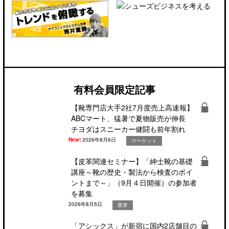
有料会員限定記事
【靴専門店大手2社7月度売上高速報】
ABCマート、猛暑で夏物販売が伸長
チヨダはスニーカー健闘も前年割れ
New!
2026年8月6日
マーケット
【皮革関連セミナー】「紳士靴の基礎
講座～靴の歴史・製法から検査のポイ
ントまで～」（9月４日開催）の参加者
を募集
2026年8月5日
業界
「アシックス」が新宿に国内2店舗目の