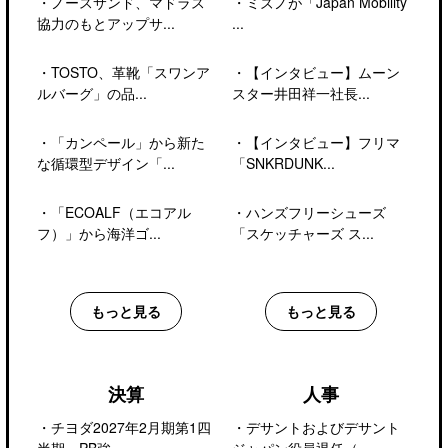
・
ノースサンド、マドラス
・
ミズノが「Japan Mobility
協力のもとアップサ...
...
・
TOSTO、革靴「スワンア
・
【インタビュー】ムーン
ルバーグ」の品...
スター井田祥一社長...
・
「カンペール」から新た
・
【インタビュー】フリマ
な循環型デザイン「...
「SNKRDUNK...
・
「ECOALF（エコアル
・
ハンズフリーシューズ
フ）」から海洋ゴ...
「スケッチャーズ ス...
もっと見る
もっと見る
決算
人事
・
チヨダ2027年2月期第1四
・
デサントおよびデサント
半期、PB強...
ジャパン役員退任（...