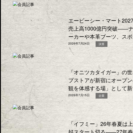
エービーシー・マート202
売上高1000億円突破―
ーカーや本革ブーツ、スポ
2026年7月24日
決算
「オニツカタイガー」の世
プストアが新宿にオープン
観を体感する場」として新
2026年7月15日
企業
「イフミー」26年春夏は
好スタート切る――27年