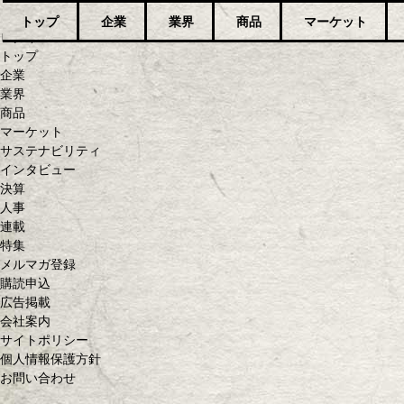
トップ
企業
業界
商品
マーケット
ログイン
トップ
企業
業界
商品
マーケット
サステナビリティ
インタビュー
決算
人事
連載
特集
メルマガ登録
購読申込
広告掲載
会社案内
サイトポリシー
個人情報保護方針
お問い合わせ