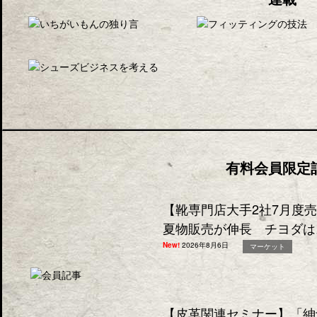
有料会員限定
【靴専門店大手2社7月度
夏物販売が伸長 チヨダは
New!
2026年8月6日
マーケット
【皮革関連セミナー】「紳