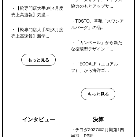
協力のもとアップサ...
・
【靴専門店大手3社4月度
売上高速報】気温...
・
TOSTO、革靴「スワンア
ルバーグ」の品...
・
【靴専門店大手3社3月度
売上高速報】新学...
・
「カンペール」から新た
な循環型デザイン「...
もっと見る
・
「ECOALF（エコアル
フ）」から海洋ゴ...
もっと見る
インタビュー
決算
・
チヨダ2027年2月期第1四
半期、PB強...