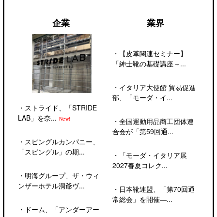
企業
業界
・
【皮革関連セミナー】
「紳士靴の基礎講座～...
・
イタリア大使館 貿易促進
部、「モーダ・イ...
・
ストライド、「STRIDE
LAB」を奈...
New!
・
全国運動用品商工団体連
合会が「第59回通...
・
スピングルカンパニー、
「スピングル」の期...
・
「モーダ・イタリア展
2027春夏コレク...
・
明海グループ、ザ・ウィ
ンザーホテル洞爺ヴ...
・
日本靴連盟、「第70回通
常総会」を開催―...
・
ドーム、「アンダーアー