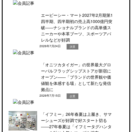
エービーシー・マート2027年2月期第1
四半期、四半期初の売上高1000億円突
破――ナショナルブランドの高単価ス
ニーカーや本革ブーツ、スポーツアパ
レルなどが好調
2026年7月24日
決算
「オニツカタイガー」の世界最大グロ
ーバルフラッグシップストアが新宿に
オープン――「ブランドの世界観や価
値観を体感する場」として新たな発信
拠点に
2026年7月15日
企業
「イフミー」26年春夏は上履き、サマ
ーシューズが好調で好スタート切る
――27年春夏は「イフミータグハンタ