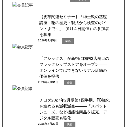
【皮革関連セミナー】「紳士靴の基礎
講座～靴の歴史・製法から検査のポイ
ントまで～」（9月４日開催）の参加者
を募集
2026年8月5日
業界
「アシックス」が新宿に国内2店舗目の
フラッグシップストアをオープン――
オンラインではできないリアル店舗の
価値を提供
2026年7月31日
企業
チヨダ2027年2月期第1四半期、PB強化
を進めるも減収減益―――「スパット
シューズ」など機能性商品を拡充、デ
ジタル販売も強化
2026年7月29日
決算