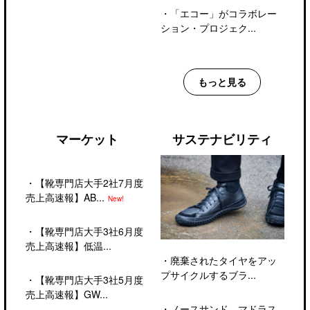
・
「エコー」がコラボレー
ション・プロジェク...
もっと見る
マーケット
サステナビリティ
・
【靴専門店大手2社7月度
売上高速報】AB...
New!
・
【靴専門店大手3社6月度
売上高速報】低温...
・
廃棄されたタイヤをアッ
プサイクルするブラ...
・
【靴専門店大手3社5月度
売上高速報】GW...
・
ノースサンド、マドラス