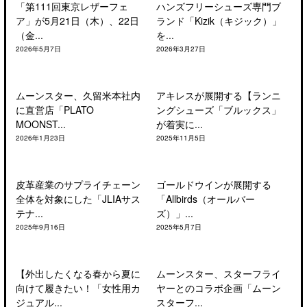
「第111回東京レザーフェ
ハンズフリーシューズ専門ブ
ア」が5月21日（木）、22日
ランド「Kizik（キジック）」
（金...
を...
2026年5月7日
2026年3月27日
ムーンスター、久留米本社内
アキレスが展開する【ランニ
に直営店「PLATO
ングシューズ「ブルックス」
MOONST...
が着実に...
2026年1月23日
2025年11月5日
皮革産業のサプライチェーン
ゴールドウインが展開する
全体を対象にした「JLIAサス
「Allbirds（オールバー
テナ...
ズ）」...
2025年9月16日
2025年5月7日
【外出したくなる春から夏に
ムーンスター、スターフライ
向けて履きたい！「女性用カ
ヤーとのコラボ企画「ムーン
ジュアル...
スターフ...