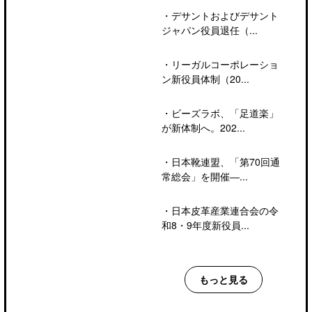
・
デサントおよびデサント
ジャパン役員退任（...
・
リーガルコーポレーショ
ン新役員体制（20...
・
ビーズラボ、「足道楽」
が新体制へ。202...
・
日本靴連盟、「第70回通
常総会」を開催―...
・
日本皮革産業連合会の令
和8・9年度新役員...
もっと見る