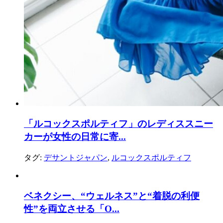
「ルコックスポルティフ」のレディススニー
カーが女性の日常に寄...
タグ:
デサントジャパン
,
ルコックスポルティフ
ベネクシー、“ウェルネス”と“着脱の利便
性”を両立させる「O...