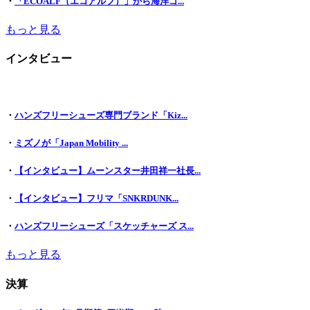
・
「ECOALF（エコアルフ）」から海洋ゴ...
もっと見る
インタビュー
・
ハンズフリーシューズ専門ブランド「Kiz...
・
ミズノが「Japan Mobility ...
・
【インタビュー】ムーンスター井田祥一社長...
・
【インタビュー】フリマ「SNKRDUNK...
・
ハンズフリーシューズ「スケッチャーズ ス...
もっと見る
決算