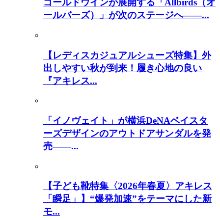
ゴールドウインが展開する「Allbirds（オ
ールバーズ）」が次のステージへ――...
【レディスカジュアルシューズ特集】外
出しやすい秋が到来！履き心地の良い
『アキレス...
「イノヴェイト」が横浜DeNAベイスタ
ーズデザインのアウトドアサンダルを発
売――...
【子ども靴特集〈2026年春夏〉アキレス
「瞬足」】“爆発加速”をテーマにした新
モ...