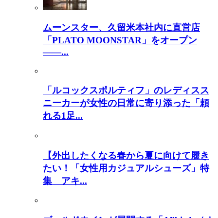
ムーンスター、久留米本社内に直営店
「PLATO MOONSTAR」をオープン
――...
「ルコックスポルティフ」のレディスス
ニーカーが女性の日常に寄り添った「頼
れる1足...
【外出したくなる春から夏に向けて履き
たい！「女性用カジュアルシューズ」特
集 アキ...