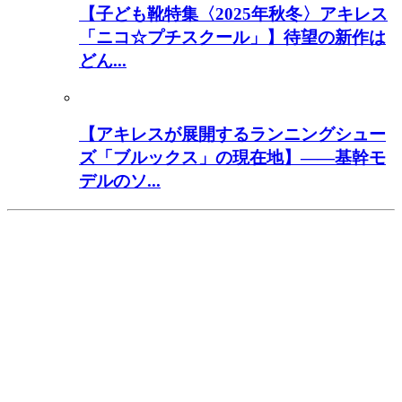
【子ども靴特集〈2025年秋冬〉アキレス
「ニコ☆プチスクール」】待望の新作は
どん...
【アキレスが展開するランニングシュー
ズ「ブルックス」の現在地】――基幹モ
デルのソ...