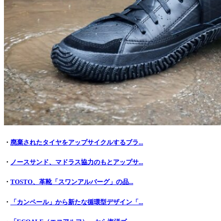
・
廃棄されたタイヤをアップサイクルするブラ...
・
ノースサンド、マドラス協力のもとアップサ...
・
TOSTO、革靴「スワンアルバーグ」の品...
・
「カンペール」から新たな循環型デザイン「...