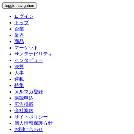
toggle navigation
ログイン
トップ
企業
業界
商品
マーケット
サステナビリティ
インタビュー
決算
人事
連載
特集
メルマガ登録
購読申込
広告掲載
会社案内
サイトポリシー
個人情報保護方針
お問い合わせ