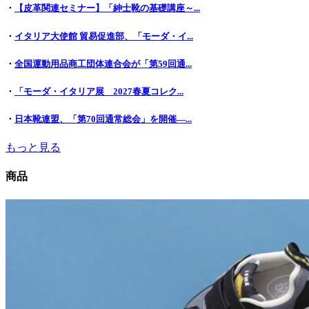
・
【皮革関連セミナー】「紳士靴の基礎講座～...
・
イタリア大使館 貿易促進部、「モーダ・イ...
・
全国運動用品商工団体連合会が「第59回通...
・
「モーダ・イタリア展 2027春夏コレク...
・
日本靴連盟、「第70回通常総会」を開催―...
もっと見る
商品