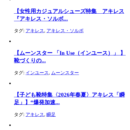
【女性用カジュアルシューズ特集 アキレス
『アキレス・ソルボ...
タグ:
アキレス
,
アキレス・ソルボ
【ムーンスター 「In Use（インユース）」 】
靴づくりの...
タグ:
インユース
,
ムーンスター
【子ども靴特集〈2026年春夏〉アキレス「瞬
足」】“爆発加速...
タグ:
アキレス
,
瞬足