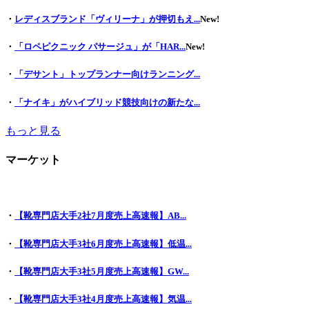
・
レディスブランド「ヴィリーナ」が押切もえ...
New!
・
「ロペピクニック パサージュ」が「HAR...
New!
・
「デサント」トップランナー向けランニング...
・
「ナイキ」がハイブリッド競技向けの新たな...
もっと見る
マーケット
・
【靴専門店大手2社7月度売上高速報】AB...
・
【靴専門店大手3社6月度売上高速報】低温...
・
【靴専門店大手3社5月度売上高速報】GW...
・
【靴専門店大手3社4月度売上高速報】気温...