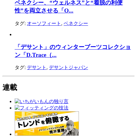
ベネクシー、“ウェルネス”と“着脱の利便
性”を両立させる「O...
タグ:
オーソフィート
,
ベネクシー
「デサント」のウィンターブーツコレクショ
ン「D.Trace（...
タグ:
デサント
,
デサントジャパン
連載