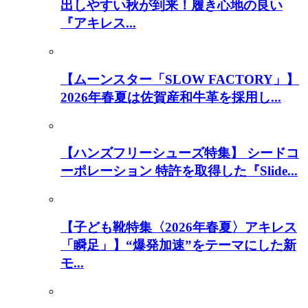
出しやすい秋が到来！履き心地の良い
『アキレス...
【ムーンスター「SLOW FACTORY」】
2026年春夏は佐賀産和牛革を採用し...
【ハンズフリーシューズ特集】 シードコ
ーポレーション 特許を取得した『Slide...
【子ども靴特集〈2026年春夏〉アキレス
「瞬足」】“爆発加速”をテーマにした新
モ...