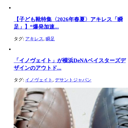
【子ども靴特集〈2026年春夏〉アキレス「瞬
足」】“爆発加速...
タグ:
アキレス
,
瞬足
「イノヴェイト」が横浜DeNAベイスターズデ
ザインのアウトド...
タグ:
イノヴェイト
,
デサントジャパン