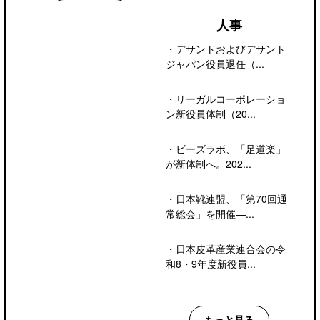
人事
・
デサントおよびデサント
ジャパン役員退任（...
・
リーガルコーポレーショ
ン新役員体制（20...
・
ビーズラボ、「足道楽」
が新体制へ。202...
・
日本靴連盟、「第70回通
常総会」を開催―...
・
日本皮革産業連合会の令
和8・9年度新役員...
もっと見る