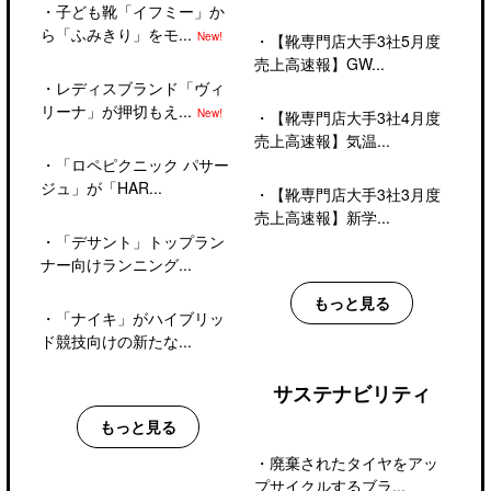
・
子ども靴「イフミー」か
ら「ふみきり」をモ...
New!
・
【靴専門店大手3社5月度
売上高速報】GW...
・
レディスブランド「ヴィ
リーナ」が押切もえ...
New!
・
【靴専門店大手3社4月度
売上高速報】気温...
・
「ロペピクニック パサー
ジュ」が「HAR...
・
【靴専門店大手3社3月度
売上高速報】新学...
・
「デサント」トップラン
ナー向けランニング...
もっと見る
・
「ナイキ」がハイブリッ
ド競技向けの新たな...
サステナビリティ
もっと見る
・
廃棄されたタイヤをアッ
プサイクルするブラ...