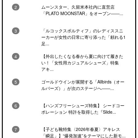
ムーンスター、久留米本社内に直営店
「PLATO MOONSTAR」をオープン――...
「ルコックスポルティフ」のレディススニ
ーカーが女性の日常に寄り添った「頼れる1
足...
【外出したくなる春から夏に向けて履きた
い！「女性用カジュアルシューズ」特集
アキ...
ゴールドウインが展開する「Allbirds（オー
ルバーズ）」が次のステージへ――...
【ハンズフリーシューズ特集】 シードコー
ポレーション 特許を取得した『Slide...
【子ども靴特集〈2026年春夏〉アキレス
「瞬足」】“爆発加速”をテーマにした新モ...