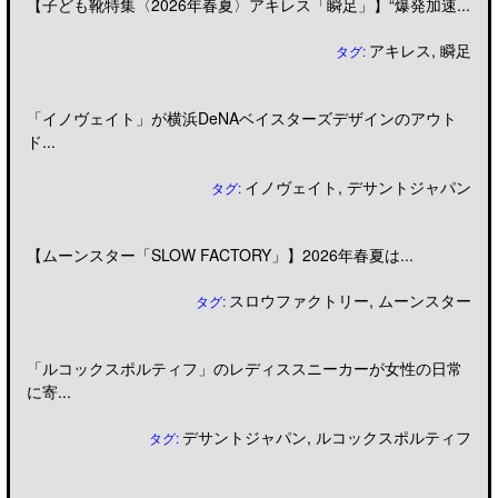
【子ども靴特集〈2026年春夏〉アキレス「瞬足」】“爆発加速...
アキレス
,
瞬足
タグ:
「イノヴェイト」が横浜DeNAベイスターズデザインのアウト
ド...
イノヴェイト
,
デサントジャパン
タグ:
【ムーンスター「SLOW FACTORY」】2026年春夏は...
スロウファクトリー
,
ムーンスター
タグ:
「ルコックスポルティフ」のレディススニーカーが女性の日常
に寄...
デサントジャパン
,
ルコックスポルティフ
タグ: