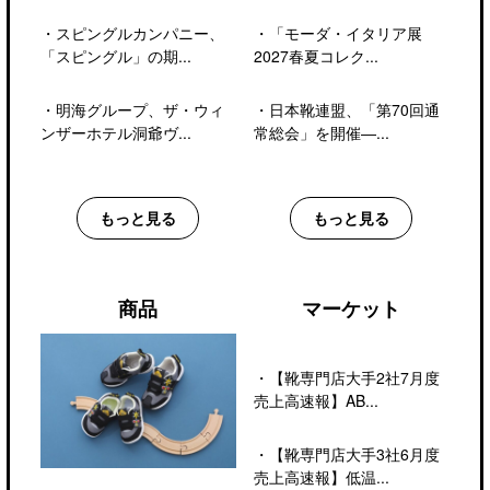
・
スピングルカンパニー、
・
「モーダ・イタリア展
「スピングル」の期...
2027春夏コレク...
・
明海グループ、ザ・ウィ
・
日本靴連盟、「第70回通
ンザーホテル洞爺ヴ...
常総会」を開催―...
もっと見る
もっと見る
商品
マーケット
・
【靴専門店大手2社7月度
売上高速報】AB...
・
【靴専門店大手3社6月度
売上高速報】低温...