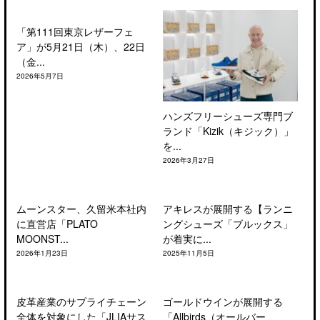
「第111回東京レザーフェ
ア」が5月21日（木）、22日
（金...
2026年5月7日
ハンズフリーシューズ専門ブ
ランド「Kizik（キジック）」
を...
2026年3月27日
ムーンスター、久留米本社内
アキレスが展開する【ランニ
に直営店「PLATO
ングシューズ「ブルックス」
MOONST...
が着実に...
2026年1月23日
2025年11月5日
皮革産業のサプライチェーン
ゴールドウインが展開する
全体を対象にした「JLIAサス
「Allbirds（オールバー