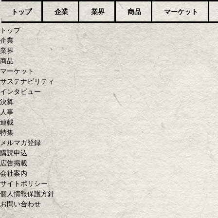
トップ
企業
業界
商品
マーケット
ログイン
トップ
企業
業界
商品
マーケット
サステナビリティ
インタビュー
決算
人事
連載
特集
メルマガ登録
購読申込
広告掲載
会社案内
サイトポリシー
個人情報保護方針
お問い合わせ