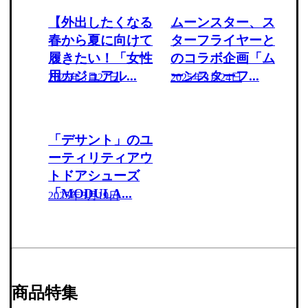
【外出したくなる
ムーンスター、ス
春から夏に向けて
ターフライヤーと
履きたい！「女性
のコラボ企画「ム
用カジュアル...
ーンスターフ...
2025年3月27日
2025年3月24日
「デサント」のユ
ーティリティアウ
トドアシューズ
「MODULA...
2025年3月19日
商品特集