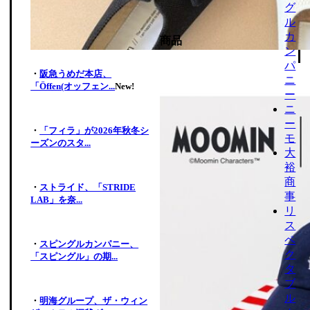
グ
ル
カ
商品
ン
パ
・
阪急うめだ本店、
ニ
「Öffen(オッフェン...
New!
ー
ニ
ー
・
「フィラ」が2026年秋冬シ
モ
ーズンのスタ...
大
裕
商
・
ストライド、「STRIDE
事
LAB」を奈...
リ
ス
ペ
・
スピングルカンパニー、
ク
「スピングル」の期...
タ
ブ
ル
・
明海グループ、ザ・ウィン