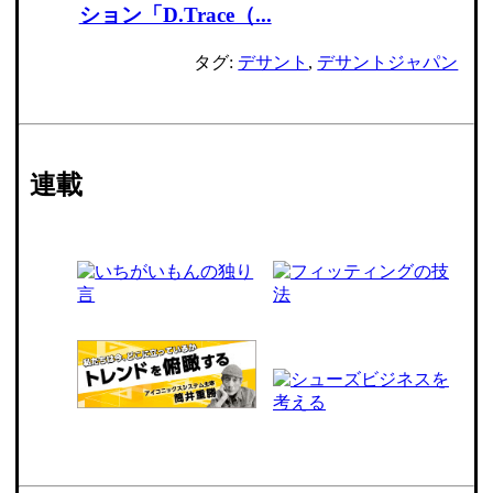
ション「D.Trace（...
タグ:
デサント
,
デサントジャパン
連載