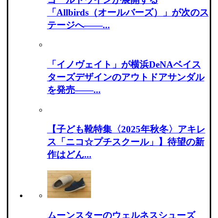
「Allbirds（オールバーズ）」が次のス
テージへ――...
「イノヴェイト」が横浜DeNAベイス
ターズデザインのアウトドアサンダル
を発売――...
【子ども靴特集〈2025年秋冬〉アキレ
ス「ニコ☆プチスクール」】待望の新
作はどん...
ムーンスターのウェルネスシューズ