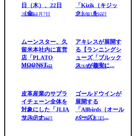
日（木）、22日
「Kizik（キジッ
（金...
ク）」を...
2026年5月7日
2026年3月27日
ムーンスター、久
アキレスが展開す
留米本社内に直営
る【ランニングシ
店「PLATO
ューズ「ブルック
MOONST...
ス」が着実に...
2026年1月23日
2025年11月5日
皮革産業のサプラ
ゴールドウインが
イチェーン全体を
展開する
対象にした「JLIA
「Allbirds（オール
サステナ...
バーズ）」...
2025年9月16日
2025年5月7日