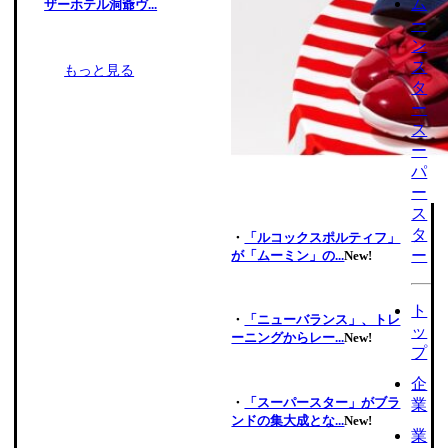
ム
ザーホテル洞爺ヴ...
ー
ン
ス
もっと見る
タ
ー
ス
ー
パ
ー
ス
タ
・
「ルコックスポルティフ」
ー
が「ムーミン」の...
New!
ト
・
「ニューバランス」、トレ
ッ
ーニングからレー...
New!
プ
企
・
「スーパースター」がブラ
業
ンドの集大成とな...
New!
業