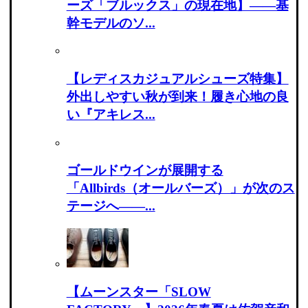
ーズ「ブルックス」の現在地】――基
幹モデルのソ...
【レディスカジュアルシューズ特集】
外出しやすい秋が到来！履き心地の良
い『アキレス...
ゴールドウインが展開する
「Allbirds（オールバーズ）」が次のス
テージへ――...
【ムーンスター「SLOW