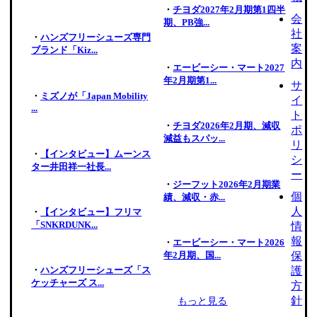
・
チヨダ2027年2月期第1四半
会
期、PB強...
社
・
ハンズフリーシューズ専門
案
ブランド「Kiz...
内
・
エービーシー・マート2027
年2月期第1...
サ
・
ミズノが「Japan Mobility
イ
...
ト
・
チヨダ2026年2月期、減収
ポ
減益もスパッ...
リ
・
【インタビュー】ムーンス
シ
ター井田祥一社長...
ー
・
ジーフット2026年2月期業
個
績、減収・赤...
人
・
【インタビュー】フリマ
「SNKRDUNK...
情
報
・
エービーシー・マート2026
年2月期、国...
保
・
ハンズフリーシューズ「ス
護
ケッチャーズ ス...
方
針
もっと見る