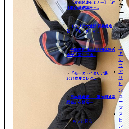
・
【皮革関連セミナー】「紳
キ
士靴の基礎講座～...
ー
ワ
・
イタリア大使館 貿易促進
ー
部、「モーダ・イ...
ド
ア
・
全国運動用品商工団体連合
キ
会が「第59回通...
レ
ス
ア
・
「モーダ・イタリア展
サ
2027春夏コレク...
ヒ
シ
ュ
・
日本靴連盟、「第70回通常
ー
総会」を開催―...
ズ
ス
ピ
もっと見る
ン