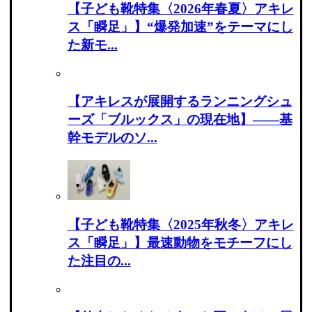
【子ども靴特集〈2026年春夏〉アキレ
ス「瞬足」】“爆発加速”をテーマにし
た新モ...
【アキレスが展開するランニングシュ
ーズ「ブルックス」の現在地】――基
幹モデルのソ...
【子ども靴特集〈2025年秋冬〉アキレ
ス「瞬足」】最速動物をモチーフにし
た注目の...