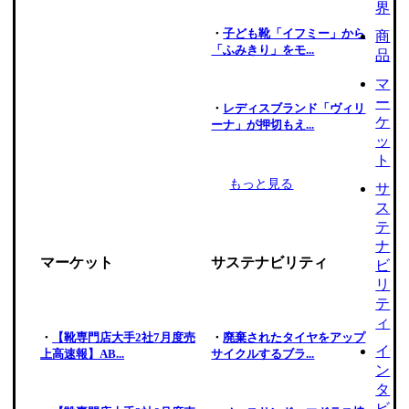
界
・
子ども靴「イフミー」から
商
「ふみきり」をモ...
品
マ
ー
・
レディスブランド「ヴィリ
ケ
ーナ」が押切もえ...
ッ
ト
もっと見る
サ
ス
テ
ナ
マーケット
サステナビリティ
ビ
リ
テ
ィ
・
【靴専門店大手2社7月度売
・
廃棄されたタイヤをアップ
イ
上高速報】AB...
サイクルするブラ...
ン
タ
ビ