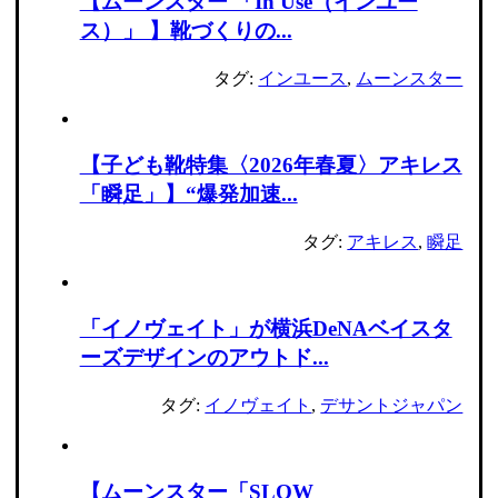
【ムーンスター 「In Use（インユー
ス）」 】靴づくりの...
タグ:
インユース
,
ムーンスター
【子ども靴特集〈2026年春夏〉アキレス
「瞬足」】“爆発加速...
タグ:
アキレス
,
瞬足
「イノヴェイト」が横浜DeNAベイスタ
ーズデザインのアウトド...
タグ:
イノヴェイト
,
デサントジャパン
【ムーンスター「SLOW