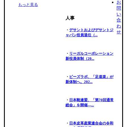
お
もっと見る
問
い
人事
合
わ
・
デサントおよびデサントジ
せ
ャパン役員退任（...
・
リーガルコーポレーション
新役員体制（20...
・
ビーズラボ、「足道楽」が
新体制へ。202...
・
日本靴連盟、「第70回通常
総会」を開催―...
・
日本皮革産業連合会の令和