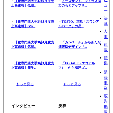
・
【靴専門店大手3社6月度売
・
ノースサンド、マドラス協
ュ
上高速報】低温...
力のもとアップサ...
ー
決
・
【靴専門店大手3社5月度売
・
TOSTO、革靴「スワンア
算
上高速報】GW...
ルバーグ」の品...
人
事
・
【靴専門店大手3社4月度売
・
「カンペール」から新たな
連
上高速報】気温...
循環型デザイン「...
載
特
集
・
【靴専門店大手3社3月度売
・
「ECOALF（エコアル
上高速報】新学...
フ）」から海洋ゴ...
購
読
申
もっと見る
もっと見る
込
広
告
インタビュー
決算
掲
載