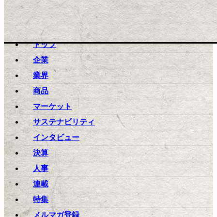
toggle navigation
ログイン
トップ
企業
業界
商品
マーケット
サステナビリティ
インタビュー
決算
人事
連載
特集
メルマガ登録