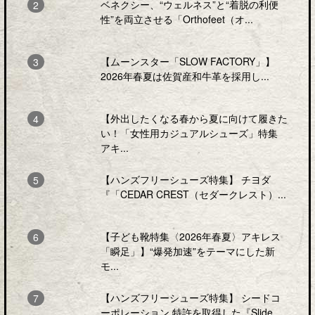
ベネクシー、“ウェルネス”と“着脱の利便
性”を両立させる「Orthofeet（オ...
【ムーンスター「SLOW FACTORY」】
2026年春夏は佐賀産和牛革を採用し...
【外出したくなる春から夏に向けて履きた
い！「女性用カジュアルシューズ」特集
アキ...
【ハンズフリーシューズ特集】 チヨダ
『「CEDAR CREST（セダークレスト）...
【子ども靴特集〈2026年春夏〉アキレス
「瞬足」】“爆発加速”をテーマにした新
モ...
【ハンズフリーシューズ特集】 シードコ
ーポレーション 特許を取得した『Slide...