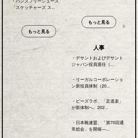
・
ハンズフリーシューズ
「スケッチャーズ ス...
もっと見る
もっと見る
人事
・
デサントおよびデサント
ジャパン役員退任（...
・
リーガルコーポレーショ
ン新役員体制（20...
・
ビーズラボ、「足道楽」
が新体制へ。202...
・
日本靴連盟、「第70回通
常総会」を開催―...