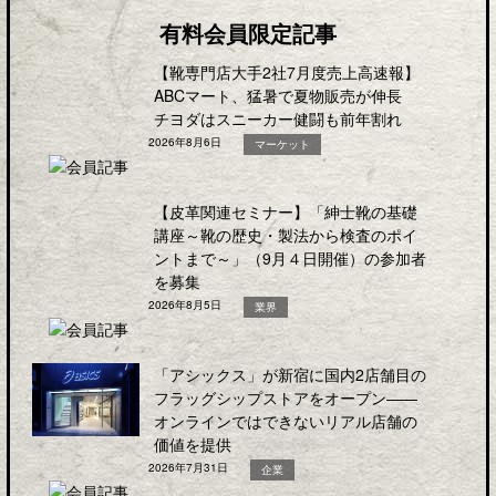
有料会員限定記事
【靴専門店大手2社7月度売上高速報】
ABCマート、猛暑で夏物販売が伸長
チヨダはスニーカー健闘も前年割れ
2026年8月6日
マーケット
【皮革関連セミナー】「紳士靴の基礎
講座～靴の歴史・製法から検査のポイ
ントまで～」（9月４日開催）の参加者
を募集
2026年8月5日
業界
「アシックス」が新宿に国内2店舗目の
フラッグシップストアをオープン――
オンラインではできないリアル店舗の
価値を提供
2026年7月31日
企業