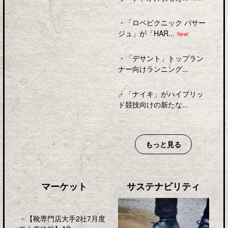
・
「ロペピクニック パサー
ジュ」が「HAR...
New!
・
「デサント」トップラン
ナー向けランニング...
・
「ナイキ」がハイブリッ
ド競技向けの新たな...
もっと見る
マーケット
サステナビリティ
・
【靴専門店大手2社7月度