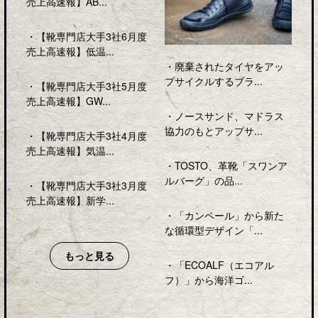
売上高速報】AB...
・
【靴専門店大手3社6月度
売上高速報】低温...
・
廃棄されたタイヤをアッ
プサイクルするブラ...
・
【靴専門店大手3社5月度
売上高速報】GW...
・
ノースサンド、マドラス
協力のもとアップサ...
・
【靴専門店大手3社4月度
売上高速報】気温...
・
TOSTO、革靴「スワンア
ルバーグ」の品...
・
【靴専門店大手3社3月度
売上高速報】新学...
・
「カンペール」から新た
な循環型デザイン「...
もっと見る
・
「ECOALF（エコアル
フ）」から海洋ゴ...