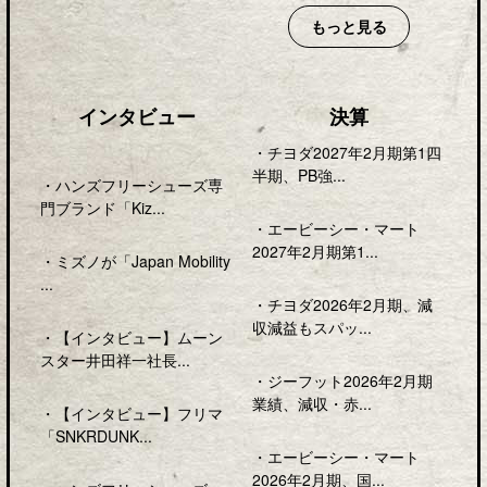
もっと見る
インタビュー
決算
・
チヨダ2027年2月期第1四
半期、PB強...
・
ハンズフリーシューズ専
門ブランド「Kiz...
・
エービーシー・マート
2027年2月期第1...
・
ミズノが「Japan Mobility
...
・
チヨダ2026年2月期、減
収減益もスパッ...
・
【インタビュー】ムーン
スター井田祥一社長...
・
ジーフット2026年2月期
業績、減収・赤...
・
【インタビュー】フリマ
「SNKRDUNK...
・
エービーシー・マート
2026年2月期、国...