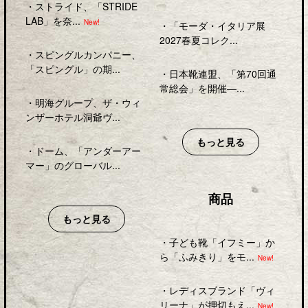
・
ストライド、「STRIDE
LAB」を奈...
New!
・
「モーダ・イタリア展
2027春夏コレク...
・
スピングルカンパニー、
「スピングル」の期...
・
日本靴連盟、「第70回通
常総会」を開催―...
・
明海グループ、ザ・ウィ
ンザーホテル洞爺ヴ...
もっと見る
・
ドーム、「アンダーアー
マー」のグローバル...
商品
もっと見る
・
子ども靴「イフミー」か
ら「ふみきり」をモ...
New!
・
レディスブランド「ヴィ
リーナ」が押切もえ...
New!