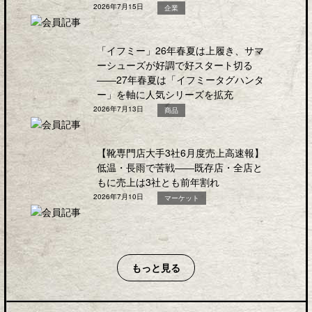
2026年7月15日
企業
「イフミー」26年春夏は上履き、サマ
ーシューズが好調で好スタート切る
――27年春夏は「イフミータグハンタ
ー」を軸に人気シリーズを拡充
2026年7月13日
商品
【靴専門店大手3社6月度売上高速報】
低温・長雨で苦戦――既存店・全店と
もに売上は3社とも前年割れ
2026年7月10日
マーケット
もっと見る