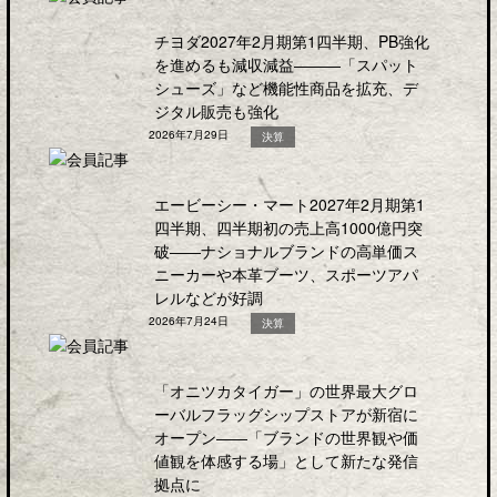
チヨダ2027年2月期第1四半期、PB強化
を進めるも減収減益―――「スパット
シューズ」など機能性商品を拡充、デ
ジタル販売も強化
2026年7月29日
決算
エービーシー・マート2027年2月期第1
四半期、四半期初の売上高1000億円突
破――ナショナルブランドの高単価ス
ニーカーや本革ブーツ、スポーツアパ
レルなどが好調
2026年7月24日
決算
「オニツカタイガー」の世界最大グロ
ーバルフラッグシップストアが新宿に
オープン――「ブランドの世界観や価
値観を体感する場」として新たな発信
拠点に