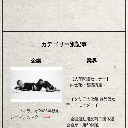
カテゴリー別記事
企業
業界
・
【皮革関連セミナー】
「紳士靴の基礎講座～...
・
イタリア大使館 貿易促進
部、「モーダ・イ...
・
「フィラ」が2026年秋冬
シーズンのスタ...
New!
・
全国運動用品商工団体連
合会が「第59回通...