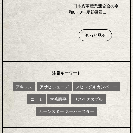
・
日本皮革産業連合会の令
和8・9年度新役員...
もっと見る
注目キーワード
アキレス
アサヒシューズ
スピングルカンパニー
ニーモ
大裕商事
リスペクタブル
ムーンスター スーパースター