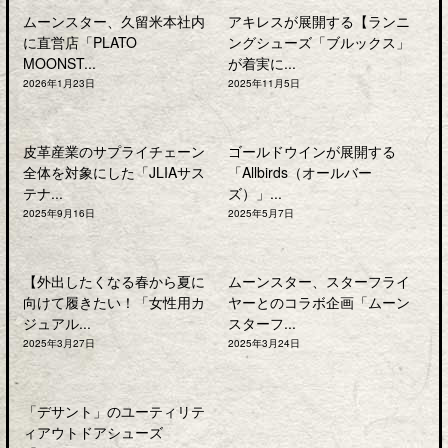
ムーンスター、久留米本社内
アキレスが展開する【ランニ
に直営店「PLATO
ングシューズ「ブルックス」
MOONST...
が着実に...
2026年1月23日
2025年11月5日
皮革産業のサプライチェーン
ゴールドウインが展開する
全体を対象にした「JLIAサス
「Allbirds（オールバー
テナ...
ズ）」...
2025年9月16日
2025年5月7日
【外出したくなる春から夏に
ムーンスター、スターフライ
向けて履きたい！「女性用カ
ヤーとのコラボ企画「ムーン
ジュアル...
スターフ...
2025年3月27日
2025年3月24日
「デサント」のユーティリテ
ィアウトドアシューズ