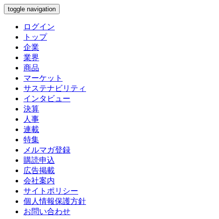
toggle navigation
ログイン
トップ
企業
業界
商品
マーケット
サステナビリティ
インタビュー
決算
人事
連載
特集
メルマガ登録
購読申込
広告掲載
会社案内
サイトポリシー
個人情報保護方針
お問い合わせ