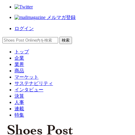
メルマガ登録
ログイン
トップ
企業
業界
商品
マーケット
サステナビリティ
インタビュー
決算
人事
連載
特集