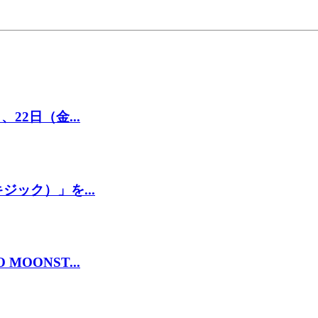
22日（金...
ジック）」を...
OONST...