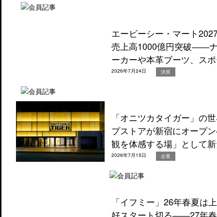
エービーシー・マート202
売上高1000億円突破―
ーカーや本革ブーツ、スポ
2026年7月24日
決算
「オニツカタイガー」の世
プストアが新宿にオープン
観を体感する場」として新
2026年7月15日
企業
「イフミー」26年春夏は
好スタート切る――27年