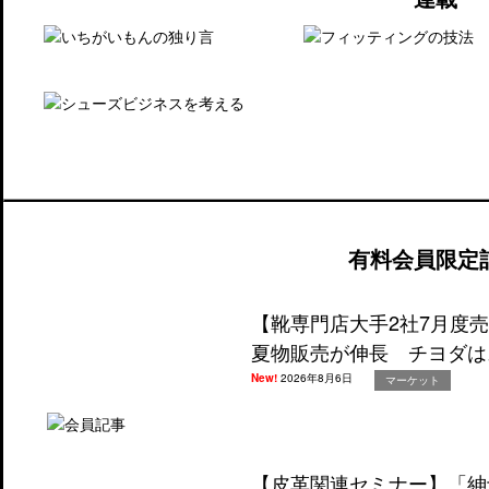
有料会員限定
【靴専門店大手2社7月度
夏物販売が伸長 チヨダは
New!
2026年8月6日
マーケット
【皮革関連セミナー】「紳