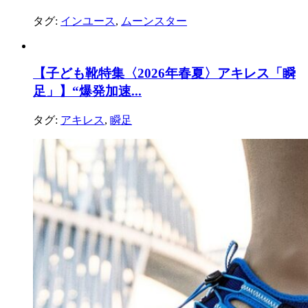
タグ:
インユース
,
ムーンスター
【子ども靴特集〈2026年春夏〉アキレス「瞬
足」】“爆発加速...
タグ:
アキレス
,
瞬足