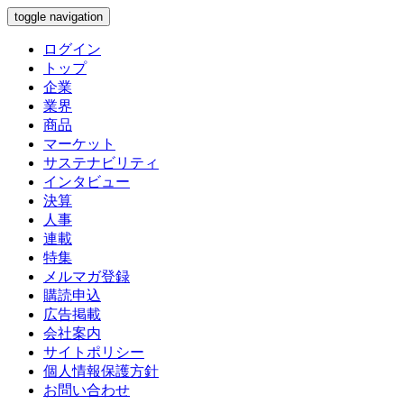
toggle navigation
ログイン
トップ
企業
業界
商品
マーケット
サステナビリティ
インタビュー
決算
人事
連載
特集
メルマガ登録
購読申込
広告掲載
会社案内
サイトポリシー
個人情報保護方針
お問い合わせ