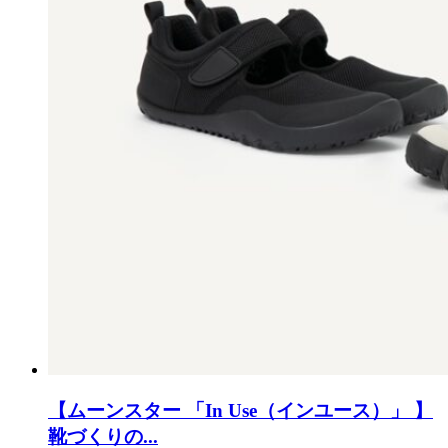
【ムーンスター 「In Use（インユース）」 】
靴づくりの...