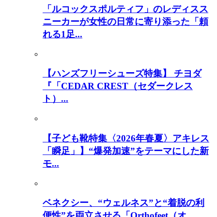
「ルコックスポルティフ」のレディスス
ニーカーが女性の日常に寄り添った「頼
れる1足...
【ハンズフリーシューズ特集】 チヨダ
『「CEDAR CREST（セダークレス
ト）...
【子ども靴特集〈2026年春夏〉アキレス
「瞬足」】“爆発加速”をテーマにした新
モ...
ベネクシー、“ウェルネス”と“着脱の利
便性”を両立させる「Orthofeet（オ...