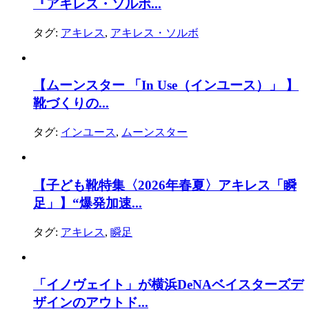
『アキレス・ソルボ...
タグ:
アキレス
,
アキレス・ソルボ
【ムーンスター 「In Use（インユース）」 】
靴づくりの...
タグ:
インユース
,
ムーンスター
【子ども靴特集〈2026年春夏〉アキレス「瞬
足」】“爆発加速...
タグ:
アキレス
,
瞬足
「イノヴェイト」が横浜DeNAベイスターズデ
ザインのアウトド...