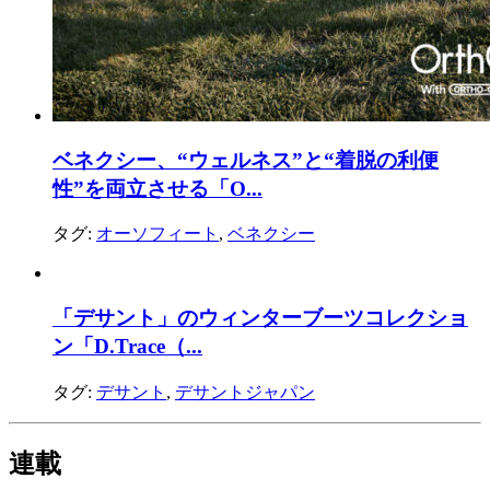
ベネクシー、“ウェルネス”と“着脱の利便
性”を両立させる「O...
タグ:
オーソフィート
,
ベネクシー
「デサント」のウィンターブーツコレクショ
ン「D.Trace（...
タグ:
デサント
,
デサントジャパン
連載