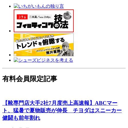
有料会員限定記事
【靴専門店大手2社7月度売上高速報】ABCマー
ト、猛暑で夏物販売が伸長 チヨダはスニーカー
健闘も前年割れ