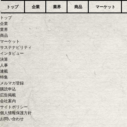
トップ
企業
業界
商品
マーケット
ログイン
トップ
企業
業界
商品
マーケット
サステナビリティ
インタビュー
決算
人事
連載
特集
メルマガ登録
購読申込
広告掲載
会社案内
サイトポリシー
個人情報保護方針
お問い合わせ