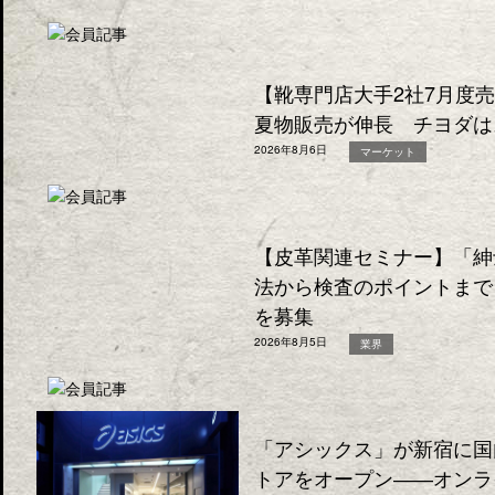
【靴専門店大手2社7月度
夏物販売が伸長 チヨダは
2026年8月6日
マーケット
【皮革関連セミナー】「紳
法から検査のポイントまで
を募集
2026年8月5日
業界
「アシックス」が新宿に国
トアをオープン――オンラ