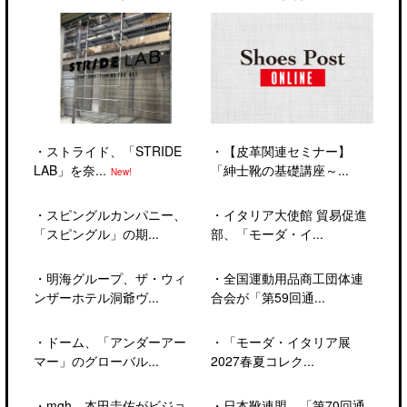
・
ストライド、「STRIDE
・
【皮革関連セミナー】
LAB」を奈...
「紳士靴の基礎講座～...
New!
・
スピングルカンパニー、
・
イタリア大使館 貿易促進
「スピングル」の期...
部、「モーダ・イ...
・
明海グループ、ザ・ウィ
・
全国運動用品商工団体連
ンザーホテル洞爺ヴ...
合会が「第59回通...
・
ドーム、「アンダーアー
・
「モーダ・イタリア展
マー」のグローバル...
2027春夏コレク...
・
mgh、本田圭佑がビジョ
・
日本靴連盟、「第70回通