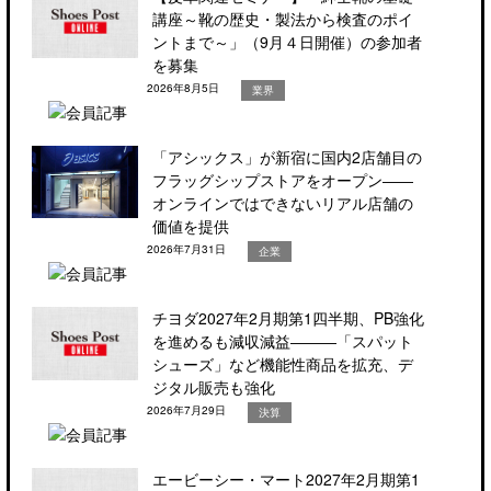
講座～靴の歴史・製法から検査のポイ
ントまで～」（9月４日開催）の参加者
を募集
2026年8月5日
業界
「アシックス」が新宿に国内2店舗目の
フラッグシップストアをオープン――
オンラインではできないリアル店舗の
価値を提供
2026年7月31日
企業
チヨダ2027年2月期第1四半期、PB強化
を進めるも減収減益―――「スパット
シューズ」など機能性商品を拡充、デ
ジタル販売も強化
2026年7月29日
決算
エービーシー・マート2027年2月期第1