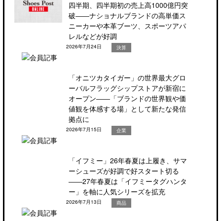
四半期、四半期初の売上高1000億円突
破――ナショナルブランドの高単価ス
ニーカーや本革ブーツ、スポーツアパ
レルなどが好調
2026年7月24日
決算
「オニツカタイガー」の世界最大グロ
ーバルフラッグシップストアが新宿に
オープン――「ブランドの世界観や価
値観を体感する場」として新たな発信
拠点に
2026年7月15日
企業
「イフミー」26年春夏は上履き、サマ
ーシューズが好調で好スタート切る
――27年春夏は「イフミータグハンタ
ー」を軸に人気シリーズを拡充
2026年7月13日
商品