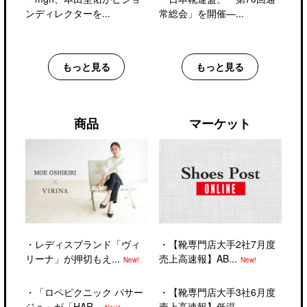
ンディレクターを...
常総会」を開催―...
もっと見る
もっと見る
商品
マーケット
・
レディスブランド「ヴィ
・
【靴専門店大手2社7月度
リーナ」が押切もえ...
売上高速報】AB...
New!
New!
・
「ロペピクニック パサー
・
【靴専門店大手3社6月度
ジュ」が「HAR...
売上高速報】低温...