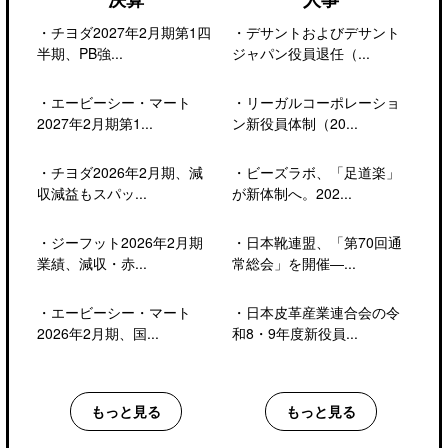
・
チヨダ2027年2月期第1四
・
デサントおよびデサント
半期、PB強...
ジャパン役員退任（...
・
エービーシー・マート
・
リーガルコーポレーショ
2027年2月期第1...
ン新役員体制（20...
・
チヨダ2026年2月期、減
・
ビーズラボ、「足道楽」
収減益もスパッ...
が新体制へ。202...
・
ジーフット2026年2月期
・
日本靴連盟、「第70回通
業績、減収・赤...
常総会」を開催―...
・
エービーシー・マート
・
日本皮革産業連合会の令
2026年2月期、国...
和8・9年度新役員...
もっと見る
もっと見る