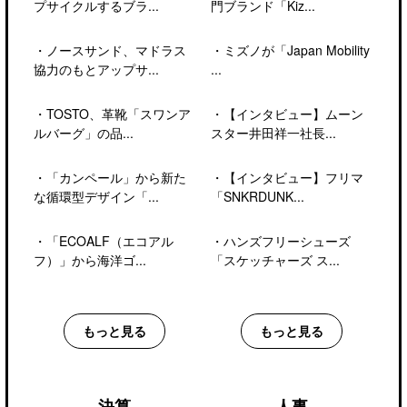
プサイクルするブラ...
門ブランド「Kiz...
・
ノースサンド、マドラス
・
ミズノが「Japan Mobility
協力のもとアップサ...
...
・
TOSTO、革靴「スワンア
・
【インタビュー】ムーン
ルバーグ」の品...
スター井田祥一社長...
・
「カンペール」から新た
・
【インタビュー】フリマ
な循環型デザイン「...
「SNKRDUNK...
・
「ECOALF（エコアル
・
ハンズフリーシューズ
フ）」から海洋ゴ...
「スケッチャーズ ス...
もっと見る
もっと見る
決算
人事