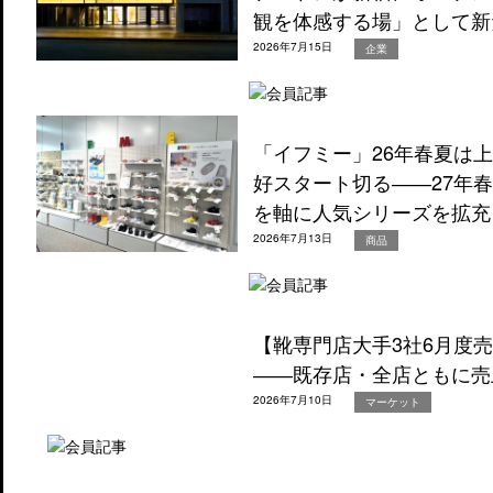
観を体感する場」として新
2026年7月15日
企業
「イフミー」26年春夏は
好スタート切る――27年
を軸に人気シリーズを拡充
2026年7月13日
商品
【靴専門店大手3社6月度
――既存店・全店ともに売
2026年7月10日
マーケット