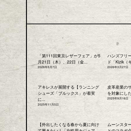
「第111回東京レザーフェア」が5
ハンズフリ
月21日（木）、22日（金...
ド「Kizik（
2026年5月7日
2026年3月27日
アキレスが展開する【ランニング
皮革産業の
シューズ「ブルックス」が着実
を対象にした「
に...
2025年9月16日
2025年11月5日
【外出したくなる春から夏に向け
ムーンスタ
て履きたい！「女性用カジュア
とのコラボ