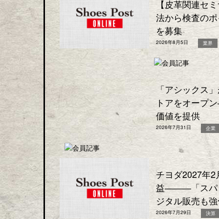
【皮革関連セミ
法から検査のポ
を募集
2026年8月5日
業界
「アシックス」
トアをオープン
価値を提供
2026年7月31日
企業
チヨダ2027年
益―――「スパ
ジタル販売も強
2026年7月29日
決算