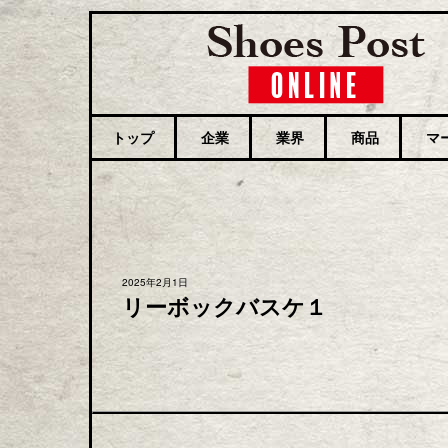
トップ
企業
業界
商品
マ
2025年2月1日
リーボックバスケ１