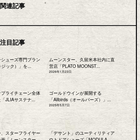
関連記事
注目記事
ーシューズ専門ブラン
ムーンスター、久留米本社内に直
キジック）」を...
営店「PLATO MOONST...
2026年1月23日
サプライチェーン全体
ゴールドウインが展開する
JLIAサステナ...
「Allbirds（オールバーズ）」...
2025年5月7日
ー、スターフライヤー
「デサント」のユーティリティア
企画「ムーンスター
ウトドアシューズ「MODULA...