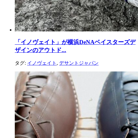
「イノヴェイト」が横浜DeNAベイスターズデ
ザインのアウトド...
タグ:
イノヴェイト
,
デサントジャパン