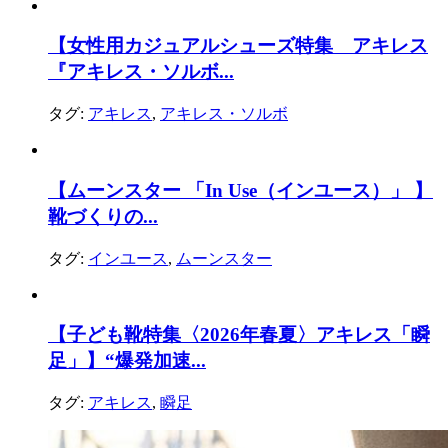
【女性用カジュアルシューズ特集 アキレス
『アキレス・ソルボ...
タグ:
アキレス
,
アキレス・ソルボ
【ムーンスター 「In Use（インユース）」 】
靴づくりの...
タグ:
インユース
,
ムーンスター
【子ども靴特集〈2026年春夏〉アキレス「瞬
足」】“爆発加速...
タグ:
アキレス
,
瞬足