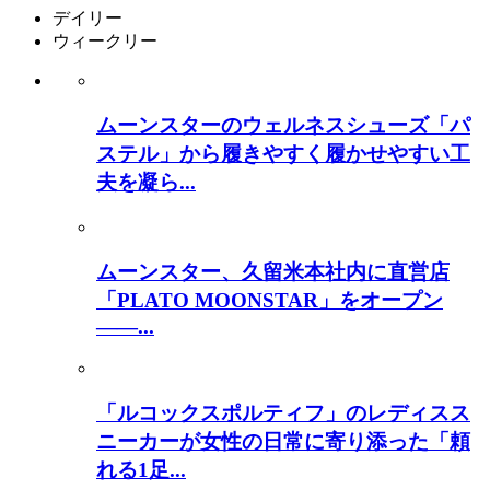
デイリー
ウィークリー
ムーンスターのウェルネスシューズ「パ
ステル」から履きやすく履かせやすい工
夫を凝ら...
ムーンスター、久留米本社内に直営店
「PLATO MOONSTAR」をオープン
――...
「ルコックスポルティフ」のレディスス
ニーカーが女性の日常に寄り添った「頼
れる1足...