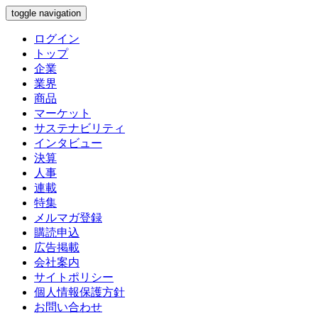
toggle navigation
ログイン
トップ
企業
業界
商品
マーケット
サステナビリティ
インタビュー
決算
人事
連載
特集
メルマガ登録
購読申込
広告掲載
会社案内
サイトポリシー
個人情報保護方針
お問い合わせ