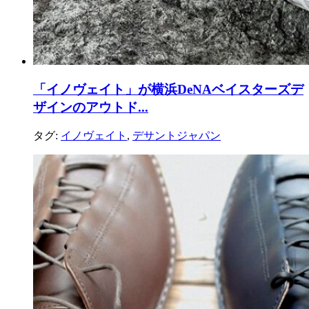
「イノヴェイト」が横浜DeNAベイスターズデ
ザインのアウトド...
タグ:
イノヴェイト
,
デサントジャパン