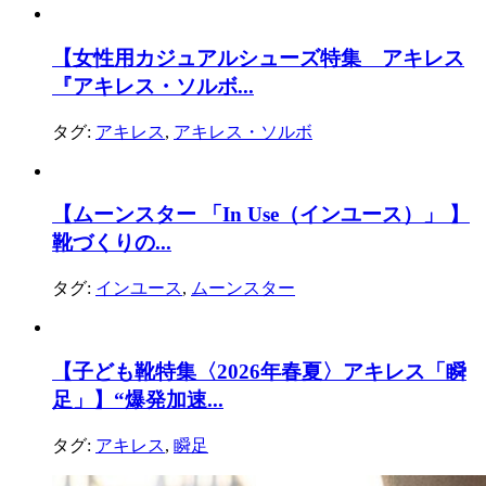
【女性用カジュアルシューズ特集 アキレス
『アキレス・ソルボ...
タグ:
アキレス
,
アキレス・ソルボ
【ムーンスター 「In Use（インユース）」 】
靴づくりの...
タグ:
インユース
,
ムーンスター
【子ども靴特集〈2026年春夏〉アキレス「瞬
足」】“爆発加速...
タグ:
アキレス
,
瞬足