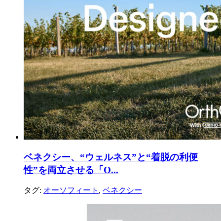
ベネクシー、“ウェルネス”と“着脱の利便
性”を両立させる「O...
タグ:
オーソフィート
,
ベネクシー