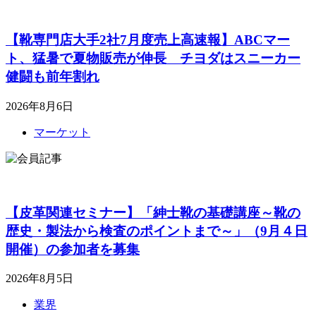
【靴専門店大手2社7月度売上高速報】ABCマー
ト、猛暑で夏物販売が伸長 チヨダはスニーカー
健闘も前年割れ
2026年8月6日
マーケット
【皮革関連セミナー】「紳士靴の基礎講座～靴の
歴史・製法から検査のポイントまで～」（9月４日
開催）の参加者を募集
2026年8月5日
業界