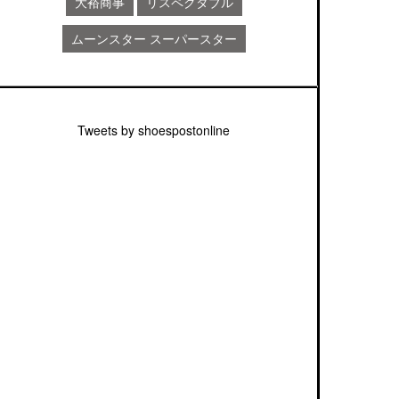
大裕商事
リスペクタブル
ムーンスター スーパースター
Tweets by shoespostonline