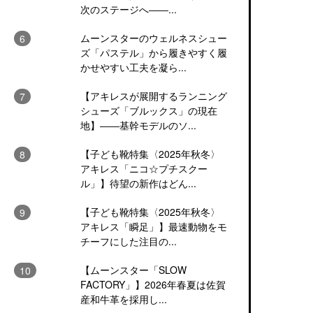
次のステージへ――...
ムーンスターのウェルネスシュー
ズ「パステル」から履きやすく履
かせやすい工夫を凝ら...
【アキレスが展開するランニング
シューズ「ブルックス」の現在
地】――基幹モデルのソ...
【子ども靴特集〈2025年秋冬〉
アキレス「ニコ☆プチスクー
ル」】待望の新作はどん...
【子ども靴特集〈2025年秋冬〉
アキレス「瞬足」】最速動物をモ
チーフにした注目の...
【ムーンスター「SLOW
FACTORY」】2026年春夏は佐賀
産和牛革を採用し...