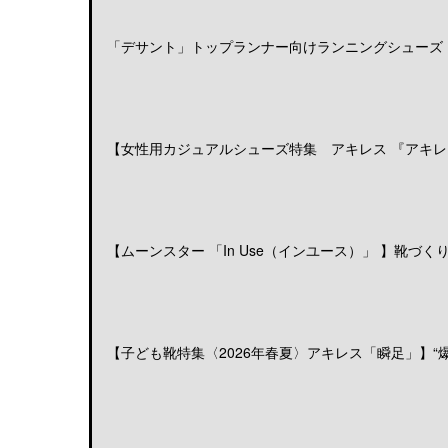
「デサント」トップランナー向けランニングシューズ「DE
【女性用カジュアルシューズ特集 アキレス 『アキレス
【ムーンスター 「In Use（インユース）」 】靴づくりの
【子ども靴特集〈2026年春夏〉アキレス「瞬足」】“爆発