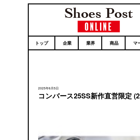
トップ
企業
業界
商品
マ
2025年6月5日
コンバース25SS新作直営限定 (2