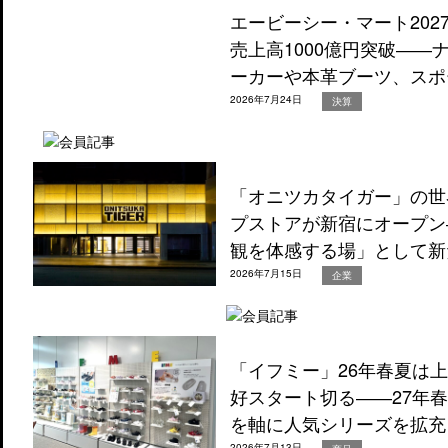
エービーシー・マート202
売上高1000億円突破―
ーカーや本革ブーツ、スポ
2026年7月24日
決算
「オニツカタイガー」の世
プストアが新宿にオープン
観を体感する場」として新
2026年7月15日
企業
「イフミー」26年春夏は
好スタート切る――27年
を軸に人気シリーズを拡充
2026年7月13日