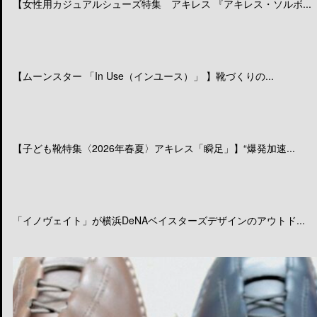
【女性用カジュアルシューズ特集 アキレス 『アキレス・ソルボ...
【ムーンスター 「In Use（インユース）」 】靴づくりの...
【子ども靴特集〈2026年春夏〉アキレス「瞬足」】“爆発加速...
「イノヴェイト」が横浜DeNAベイスターズデザインのアウトド...