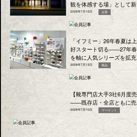
観を体感する場」として新
2026年7月15日
企業
「イフミー」26年春夏は
好スタート切る――27年
を軸に人気シリーズを拡充
2026年7月13日
商品
【靴専門店大手3社6月度
――既存店・全店ともに売
2026年7月10日
マーケット