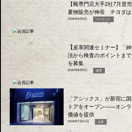
【靴専門店大手2社7月度
夏物販売が伸長 チヨダは
2026年8月6日
マーケット
【皮革関連セミナー】「紳
法から検査のポイントまで
を募集
2026年8月5日
業界
「アシックス」が新宿に国
トアをオープン――オンラ
価値を提供
2026年7月31日
企業