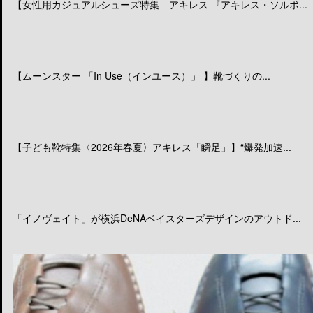
【女性用カジュアルシューズ特集 アキレス 『アキレス・ソルボ...
【ムーンスター 「In Use（インユース）」 】靴づくりの...
【子ども靴特集〈2026年春夏〉アキレス「瞬足」】“爆発加速...
「イノヴェイト」が横浜DeNAベイスターズデザインのアウトド...