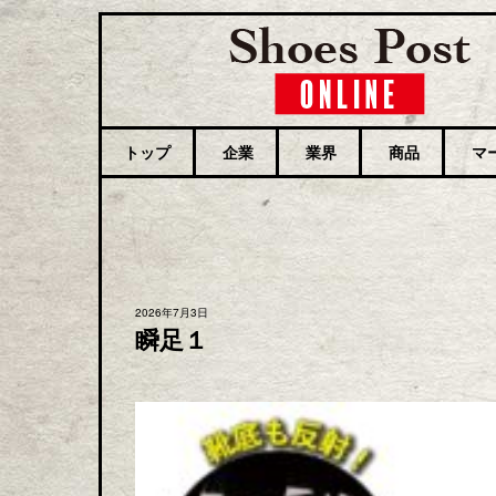
トップ
企業
業界
商品
マ
2026年7月3日
瞬足１