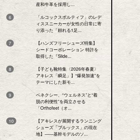
産和牛革を採用し...
「ルコックスポルティフ」のレデ
ィススニーカーが女性の日常に寄
り添った「頼れる1足...
【ハンズフリーシューズ特集】
シードコーポレーション 特許を
取得した『Slide...
【子ども靴特集〈2026年春夏〉
アキレス「瞬足」】“爆発加速”を
テーマにした新モ...
ベネクシー、“ウェルネス”と“着
脱の利便性”を両立させる
「Orthofeet（オ...
【アキレスが展開するランニング
シューズ「ブルックス」の現在
地】――基幹モデルのソ...