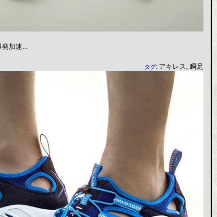
加速...
アキレス
,
瞬足
タグ: