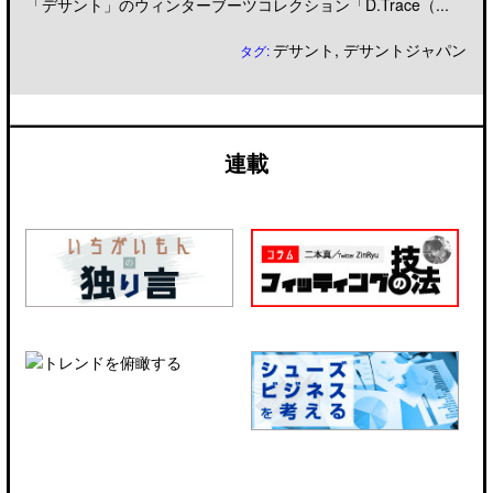
「デサント」のウィンターブーツコレクション「D.Trace（...
デサント
,
デサントジャパン
タグ:
連載