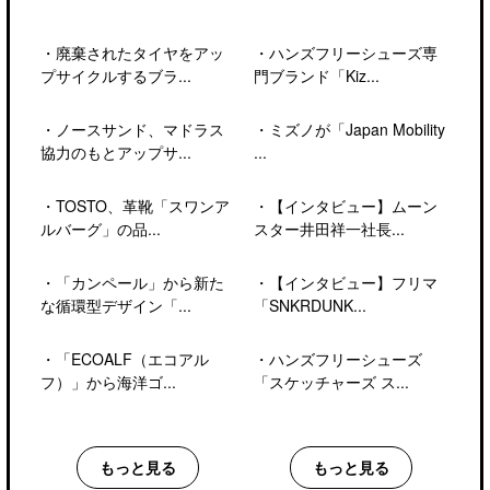
・
廃棄されたタイヤをアッ
・
ハンズフリーシューズ専
プサイクルするブラ...
門ブランド「Kiz...
・
ノースサンド、マドラス
・
ミズノが「Japan Mobility
協力のもとアップサ...
...
・
TOSTO、革靴「スワンア
・
【インタビュー】ムーン
ルバーグ」の品...
スター井田祥一社長...
・
「カンペール」から新た
・
【インタビュー】フリマ
な循環型デザイン「...
「SNKRDUNK...
・
「ECOALF（エコアル
・
ハンズフリーシューズ
フ）」から海洋ゴ...
「スケッチャーズ ス...
もっと見る
もっと見る