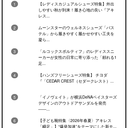
【レディスカジュアルシューズ特集】外出
しやすい秋が到来！履き心地の良い『アキ
レス...
ムーンスターのウェルネスシューズ「パス
テル」から履きやすく履かせやすい工夫を
凝ら...
「ルコックスポルティフ」のレディススニ
ーカーが女性の日常に寄り添った「頼れる1
足...
【ハンズフリーシューズ特集】 チヨダ
『「CEDAR CREST（セダークレスト）...
「イノヴェイト」が横浜DeNAベイスターズ
デザインのアウトドアサンダルを発売
――...
【子ども靴特集〈2026年春夏〉アキレス
「瞬足」】“爆発加速”をテーマにした新モ...