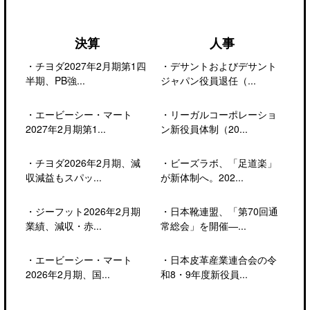
決算
人事
・
チヨダ2027年2月期第1四
・
デサントおよびデサント
半期、PB強...
ジャパン役員退任（...
・
エービーシー・マート
・
リーガルコーポレーショ
2027年2月期第1...
ン新役員体制（20...
・
チヨダ2026年2月期、減
・
ビーズラボ、「足道楽」
収減益もスパッ...
が新体制へ。202...
・
ジーフット2026年2月期
・
日本靴連盟、「第70回通
業績、減収・赤...
常総会」を開催―...
・
エービーシー・マート
・
日本皮革産業連合会の令
2026年2月期、国...
和8・9年度新役員...