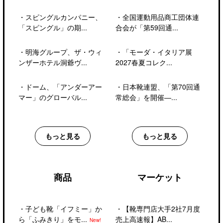
・
スピングルカンパニー、
・
全国運動用品商工団体連
「スピングル」の期...
合会が「第59回通...
・
明海グループ、ザ・ウィ
・
「モーダ・イタリア展
ンザーホテル洞爺ヴ...
2027春夏コレク...
・
ドーム、「アンダーアー
・
日本靴連盟、「第70回通
マー」のグローバル...
常総会」を開催―...
もっと見る
もっと見る
商品
マーケット
・
子ども靴「イフミー」か
・
【靴専門店大手2社7月度
ら「ふみきり」をモ...
売上高速報】AB...
New!