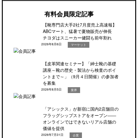
有料会員限定記事
【靴専門店大手2社7月度売上高速報】
ABCマート、猛暑で夏物販売が伸長
チヨダはスニーカー健闘も前年割れ
2026年8月6日
マーケット
【皮革関連セミナー】「紳士靴の基礎
講座～靴の歴史・製法から検査のポイ
ントまで～」（9月４日開催）の参加者
を募集
2026年8月5日
業界
「アシックス」が新宿に国内2店舗目の
フラッグシップストアをオープン――
オンラインではできないリアル店舗の
価値を提供
2026年7月31日
企業