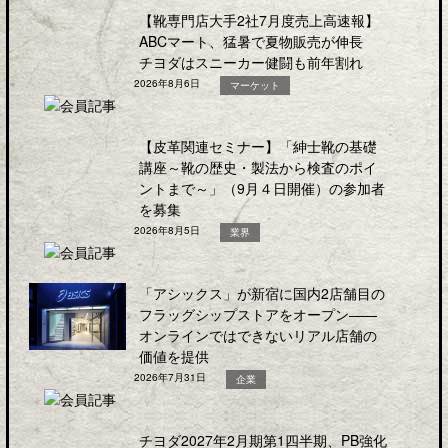
【靴専門店大手2社7月度売上高速報】
ABCマート、猛暑で夏物販売が伸長
チヨダはスニーカー健闘も前年割れ
2026年8月6日
マーケット
【皮革関連セミナー】「紳士靴の基礎
講座～靴の歴史・製法から検査のポイ
ントまで～」（9月４日開催）の参加者
を募集
2026年8月5日
業界
「アシックス」が新宿に国内2店舗目の
フラッグシップストアをオープン――
オンラインではできないリアル店舗の
価値を提供
2026年7月31日
企業
チヨダ2027年2月期第1四半期、PB強化