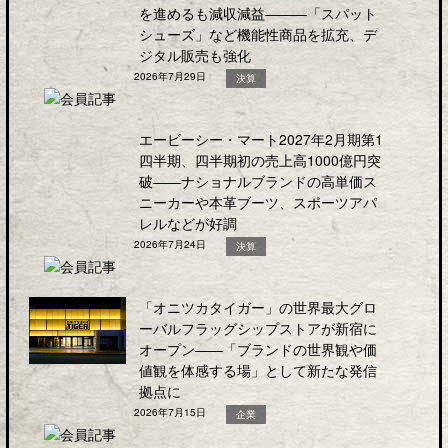
を進めるも減収減益―――「スパット
シューズ」など機能性商品を拡充、デ
ジタル販売も強化
2026年7月29日
決算
エービーシー・マート2027年2月期第1
四半期、四半期初の売上高1000億円突
破――ナショナルブランドの高単価ス
ニーカーや本革ブーツ、スポーツアパ
レルなどが好調
2026年7月24日
決算
「オニツカタイガー」の世界最大グロ
ーバルフラッグシップストアが新宿に
オープン――「ブランドの世界観や価
値観を体感する場」として新たな発信
拠点に
2026年7月15日
企業