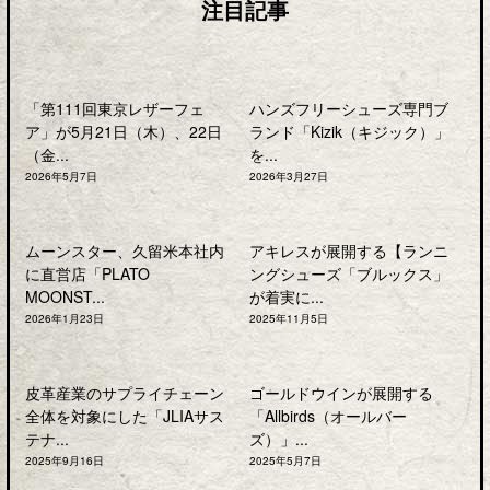
注目記事
「第111回東京レザーフェ
ハンズフリーシューズ専門ブ
ア」が5月21日（木）、22日
ランド「Kizik（キジック）」
（金...
を...
2026年5月7日
2026年3月27日
ムーンスター、久留米本社内
アキレスが展開する【ランニ
に直営店「PLATO
ングシューズ「ブルックス」
MOONST...
が着実に...
2026年1月23日
2025年11月5日
皮革産業のサプライチェーン
ゴールドウインが展開する
全体を対象にした「JLIAサス
「Allbirds（オールバー
テナ...
ズ）」...
2025年9月16日
2025年5月7日