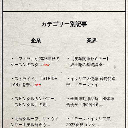
カテゴリー別記事
企業
業界
・
「フィラ」が2026年秋冬
・
【皮革関連セミナー】
シーズンのスタ...
「紳士靴の基礎講座～...
New!
・
ストライド、「STRIDE
・
イタリア大使館 貿易促進
LAB」を奈...
部、「モーダ・イ...
New!
・
スピングルカンパニー、
・
全国運動用品商工団体連
「スピングル」の期...
合会が「第59回通...
・
明海グループ、ザ・ウィ
・
「モーダ・イタリア展
ンザーホテル洞爺ヴ...
2027春夏コレク...