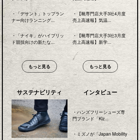
・
「デサント」トップラン
・
【靴専門店大手3社4月度
ナー向けランニング...
売上高速報】気温...
・
「ナイキ」がハイブリッ
・
【靴専門店大手3社3月度
ド競技向けの新たな...
売上高速報】新学...
もっと見る
もっと見る
サステナビリティ
インタビュー
・
ハンズフリーシューズ専
門ブランド「Kiz...
・
ミズノが「Japan Mobility