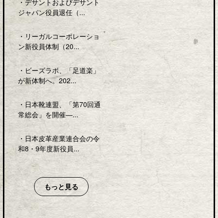
・
デサントおよびデサント
ジャパン役員退任（...
・
リーガルコーポレーショ
ン新役員体制（20...
・
ビーズラボ、「足道楽」
が新体制へ。202...
・
日本靴連盟、「第70回通
常総会」を開催―...
・
日本皮革産業連合会の令
和8・9年度新役員...
もっと見る