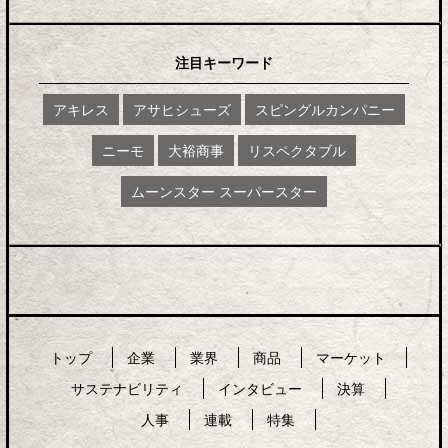
注目キーワード
アキレス
アサヒシューズ
スピングルカンパニー
ニーモ
大裕商事
リスペクタブル
ムーンスター スーパースター
トップ
企業
業界
商品
マーケット
サステナビリティ
インタビュー
決算
人事
連載
特集