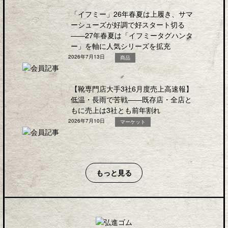
「イフミー」26年春夏は上履き、サマ
ーシューズが好調で好スタート切る
――27年春夏は「イフミータグハンタ
ー」を軸に人気シリーズを拡充
2026年7月13日
商品
【靴専門店大手3社6月度売上高速報】
低温・長雨で苦戦――既存店・全店と
もに売上は3社とも前年割れ
2026年7月10日
マーケット
もっと見る