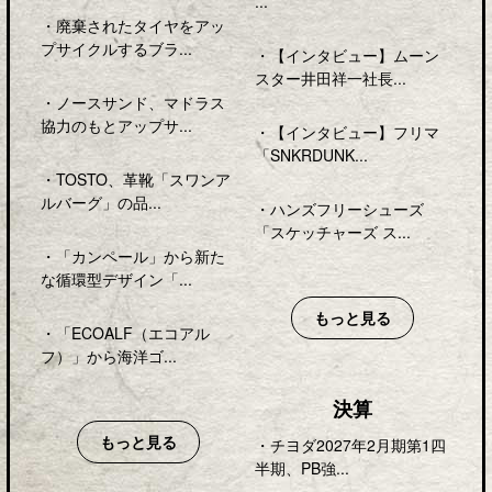
...
・
廃棄されたタイヤをアッ
プサイクルするブラ...
・
【インタビュー】ムーン
スター井田祥一社長...
・
ノースサンド、マドラス
協力のもとアップサ...
・
【インタビュー】フリマ
「SNKRDUNK...
・
TOSTO、革靴「スワンア
ルバーグ」の品...
・
ハンズフリーシューズ
「スケッチャーズ ス...
・
「カンペール」から新た
な循環型デザイン「...
もっと見る
・
「ECOALF（エコアル
フ）」から海洋ゴ...
決算
もっと見る
・
チヨダ2027年2月期第1四
半期、PB強...