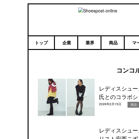
トップ
企業
業界
商品
マ
コンコ
レディスシュー
氏とのコラボシ
2026年2月15日
商品
レディスシュー
リスト安西こず