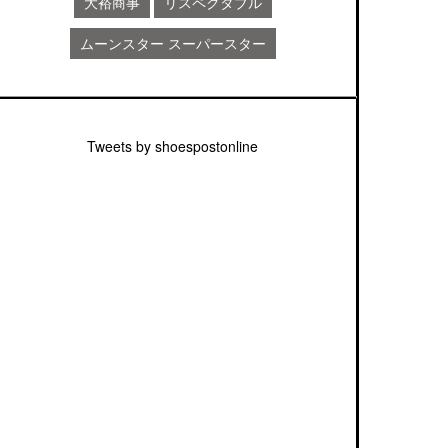
大裕商事
リスペクタブル
ムーンスター スーパースター
Tweets by shoespostonline