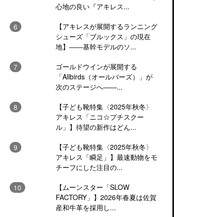
心地の良い『アキレス...
【アキレスが展開するランニング
シューズ「ブルックス」の現在
地】――基幹モデルのソ...
ゴールドウインが展開する
「Allbirds（オールバーズ）」が
次のステージへ――...
【子ども靴特集〈2025年秋冬〉
アキレス「ニコ☆プチスクー
ル」】待望の新作はどん...
【子ども靴特集〈2025年秋冬〉
アキレス「瞬足」】最速動物をモ
チーフにした注目の...
【ムーンスター「SLOW
FACTORY」】2026年春夏は佐賀
産和牛革を採用し...