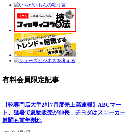
有料会員限定記事
【靴専門店大手2社7月度売上高速報】ABCマー
ト、猛暑で夏物販売が伸長 チヨダはスニーカー
健闘も前年割れ