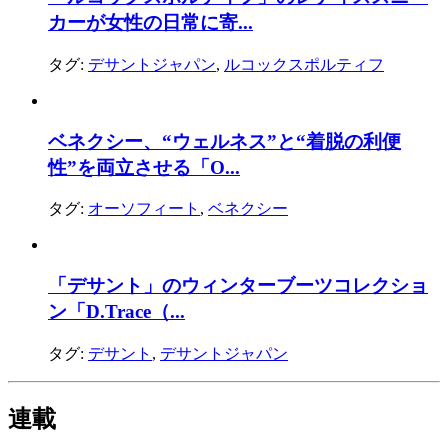
カーが女性の日常に寄...
タグ:
デサントジャパン
,
ルコックスポルティフ
ベネクシー、“ウェルネス”と“着脱の利便
性”を両立させる「O...
タグ:
オーソフィート
,
ベネクシー
「デサント」のウィンターブーツコレクショ
ン「D.Trace（...
タグ:
デサント
,
デサントジャパン
連載