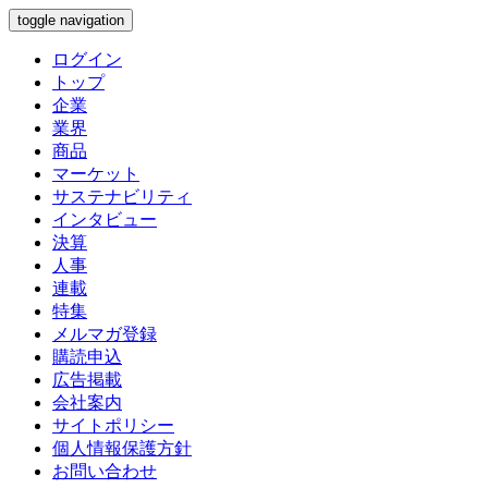
toggle navigation
ログイン
トップ
企業
業界
商品
マーケット
サステナビリティ
インタビュー
決算
人事
連載
特集
メルマガ登録
購読申込
広告掲載
会社案内
サイトポリシー
個人情報保護方針
お問い合わせ