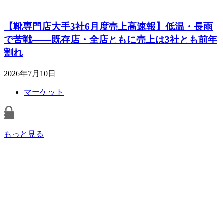
【靴専門店大手3社6月度売上高速報】低温・長雨
で苦戦――既存店・全店ともに売上は3社とも前年
割れ
2026年7月10日
マーケット
もっと見る