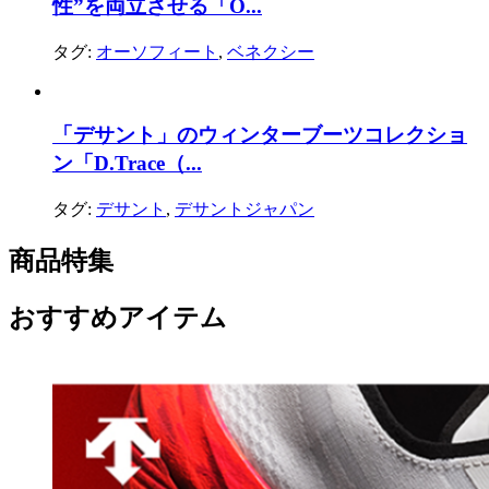
性”を両立させる「O...
タグ:
オーソフィート
,
ベネクシー
「デサント」のウィンターブーツコレクショ
ン「D.Trace（...
タグ:
デサント
,
デサントジャパン
商品特集
おすすめアイテム