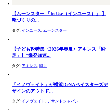
【ムーンスター 「In Use（インユース）」 】
靴づくりの...
タグ:
インユース
,
ムーンスター
【子ども靴特集〈2026年春夏〉アキレス「瞬
足」】“爆発加速...
タグ:
アキレス
,
瞬足
「イノヴェイト」が横浜DeNAベイスターズデ
ザインのアウトド...
タグ:
イノヴェイト
,
デサントジャパン