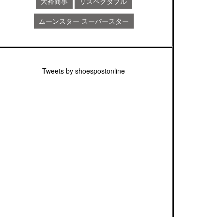
大裕商事
リスペクタブル
ムーンスター スーパースター
Tweets by shoespostonline