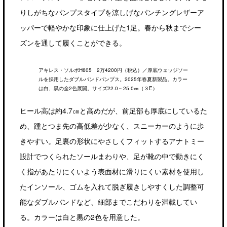
りしがちなパンプスタイプを涼しげなパンチングレザーア
ッパーで軽やかな印象に仕上げた1足。春から秋までシー
ズンを通して履くことができる。
アキレス・ソルボH605 2万4200円（税込）／厚底ウェッジソー
ルを採用したダブルバンドパンプス。2025年春夏新製品。カラー
は白、黒の全2色展開。サイズ22.0～25.0㎝（３E）
ヒール高は約4.7㎝と高めだが、前足部も厚底にしているた
め、踵とつま先の高低差が少なく、スニーカーのように歩
きやすい。足裏の形状にやさしくフィットするアナトミー
設計でつくられたソールまわりや、足が靴の中で動きにく
く指があたりにくいよう表面材に滑りにくい素材を使用し
たインソール、ゴムを入れて脱ぎ履きしやすくした調整可
能なダブルバンドなど、細部までこだわりを満載してい
る。カラーは白と黒の2色を用意した。