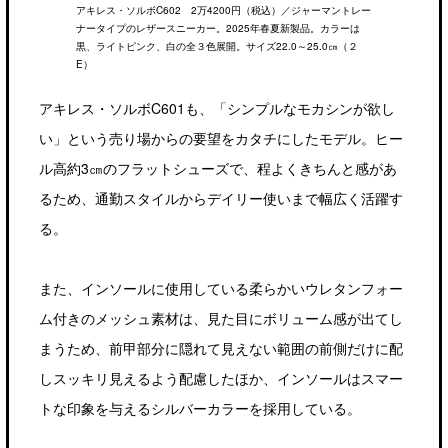
アキレス・ソルボC602 2万4200円（税込）／ジャーマントレー
ナータイプのレザースニーカー。2025年春夏新製品。カラーは
黒、ライトピンク、白の全３色展開。サイズ22.0～25.0㎝（２
E）
アキレス・ソルボC601も、「シンプルなモカシンが欲し
い」という売り場からの要望をカタチにしたモデル。ヒー
ル高約3㎝のフラットシューズで、程よくきちんと感があ
るため、通勤スタイルからデイリー使いまで幅広く活躍す
る。
また、インソールに使用している柔らかいウレタンフォー
ム付きのメッシュ素材は、見た目にボリューム感が出てし
まうため、前甲部分に隠れて見えない範囲の前側だけに配
しスッキリ見えるよう配慮したほか、インソールはスマー
トな印象を与えるシルバーカラーを採用している。