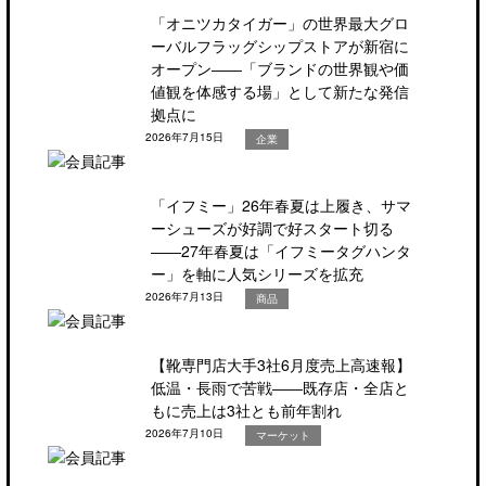
「オニツカタイガー」の世界最大グロ
ーバルフラッグシップストアが新宿に
オープン――「ブランドの世界観や価
値観を体感する場」として新たな発信
拠点に
2026年7月15日
企業
「イフミー」26年春夏は上履き、サマ
ーシューズが好調で好スタート切る
――27年春夏は「イフミータグハンタ
ー」を軸に人気シリーズを拡充
2026年7月13日
商品
【靴専門店大手3社6月度売上高速報】
低温・長雨で苦戦――既存店・全店と
もに売上は3社とも前年割れ
2026年7月10日
マーケット