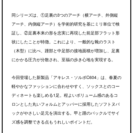
同シリーズは、①足裏の3つのアーチ（横アーチ、外側縦
アーチ、内側縦アーチ）を学術的研究を基にミリ単位で検
証し、②足裏本来の形を忠実に再現した前足部フラット形
状にしたことが特徴。これにより、一般的な靴のラスト
（木型）に比べ、踵部と中足部の接地面積が増加し、足裏
にかかる圧力が分散され、至福の歩き心地を実現する。
今回登場した新製品「アキレス・ソルボC604」は、春夏の
軽やかなファッションに合わせやすく、ソックスとのコー
ディネートも楽しめる1足。程よいボリューム感のあるコ
ロンとした丸いフォルムとアッパーに採用したソフトヌバ
ックがやさしい足元を演出する。甲と踵のバックルでサイ
ズ感を調整できる点もうれしいポイントだ。