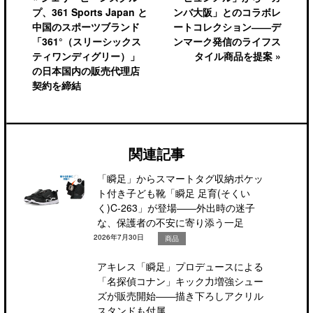
プ、361 Sports Japan と
ンバ大阪」とのコラボレ
中国のスポーツブランド
ートコレクション――デ
「361°（スリーシックス
ンマーク発信のライフス
ティワンディグリー）」
タイル商品を提案 »
の日本国内の販売代理店
契約を締結
関連記事
「瞬足」からスマートタグ収納ポケッ
ト付き子ども靴「瞬足 足育(そくい
く)C-263」が登場――外出時の迷子
な、保護者の不安に寄り添う一足
2026年7月30日
商品
アキレス「瞬足」プロデュースによる
「名探偵コナン」キック力増強シュー
ズが販売開始――描き下ろしアクリル
スタンドも付属