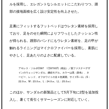
ルを採用し、エレガントなシルエットにこだわりつつ、踵
部の接地面積を広く設け安定性を向上させた。
足裏にフィットするフットベッドはウレタン素材を採用し
ており、足をのせた瞬間によりフワっとしたクッション性
が得られる。踵部のバンドにもウレタン素材を、足の甲が
触れるライニングはマイクロファイバーを採用し、素肌に
やさしく、足あたりのよさに配慮している。
アキレス・ソルボC587 1万8700円（税込）／面ファスナーデザ
インのウェッジサンダル。継続モデル。カラーは黒（新色）、ネ
ービー、レッド、オフホワイトの全４色展開。サイズS～LL（S：
22.0㎝、M：23.0㎝、L：24.0㎝、LL：25.0㎝）
このほか、サンダルの新製品として5月下旬に2型を追加投
入し、暑くて長引くサマーシーズンに対応していく。