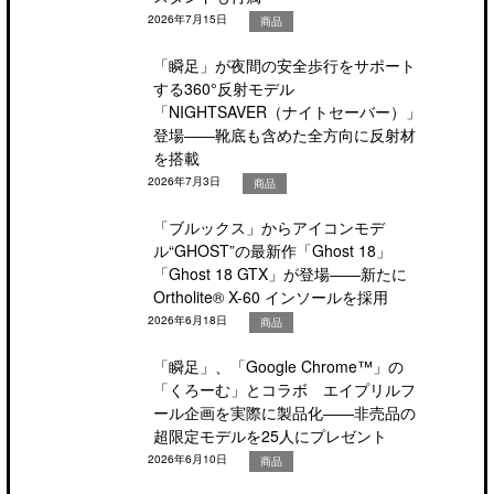
2026年7月15日
商品
「瞬足」が夜間の安全歩行をサポート
する360°反射モデル
「NIGHTSAVER（ナイトセーバー）」
登場――靴底も含めた全方向に反射材
を搭載
2026年7月3日
商品
「ブルックス」からアイコンモデ
ル“GHOST”の最新作「Ghost 18」
「Ghost 18 GTX」が登場――新たに
Ortholite® X-60 インソールを採用
2026年6月18日
商品
「瞬足」、「Google Chrome™」の
「くろーむ」とコラボ エイプリルフ
ール企画を実際に製品化――非売品の
超限定モデルを25人にプレゼント
2026年6月10日
商品