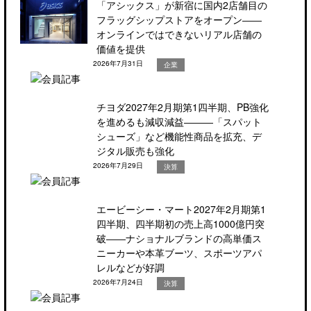
「アシックス」が新宿に国内2店舗目の
フラッグシップストアをオープン――
オンラインではできないリアル店舗の
価値を提供
2026年7月31日
企業
チヨダ2027年2月期第1四半期、PB強化
を進めるも減収減益―――「スパット
シューズ」など機能性商品を拡充、デ
ジタル販売も強化
2026年7月29日
決算
エービーシー・マート2027年2月期第1
四半期、四半期初の売上高1000億円突
破――ナショナルブランドの高単価ス
ニーカーや本革ブーツ、スポーツアパ
レルなどが好調
2026年7月24日
決算