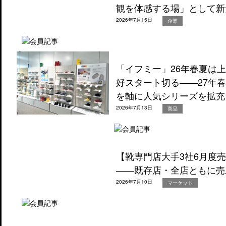
観を体感する場」として新
2026年7月15日
企業
「イフミー」26年春夏は
好スタート切る――27年
を軸に人気シリーズを拡充
2026年7月13日
商品
【靴専門店大手3社6月度
――既存店・全店ともに売
2026年7月10日
マーケット