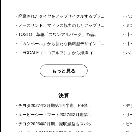
・
廃棄されたタイヤをアップサイクルするブラ...
・
ハ
・
ノースサンド、マドラス協力のもとアップサ...
・
ミズ
・
TOSTO、革靴「スワンアルバーグ」の品...
・
【
・
「カンペール」から新たな循環型デザイン「...
・
【
・
「ECOALF（エコアルフ）」から海洋ゴ...
・
ハ
もっと見る
決算
・
チヨダ2027年2月期第1四半期、PB強...
・
デ
・
エービーシー・マート2027年2月期第1...
・
リ
・
チヨダ2026年2月期、減収減益もスパッ...
・
ビ