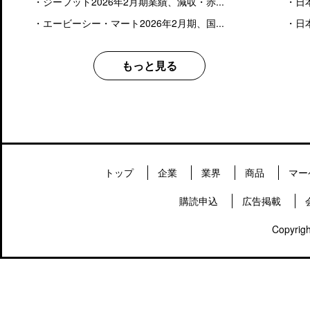
・
ジーフット2026年2月期業績、減収・赤...
・
日
・
エービーシー・マート2026年2月期、国...
・
日
もっと見る
トップ
企業
業界
商品
マー
購読申込
広告掲載
Copyrigh