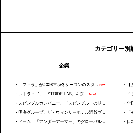
カテゴリー別
企業
・
「フィラ」が2026年秋冬シーズンのスタ...
・
【
New!
・
ストライド、「STRIDE LAB」を奈...
・
イ
New!
・
スピングルカンパニー、「スピングル」の期...
・
全
・
明海グループ、ザ・ウィンザーホテル洞爺ヴ...
・
「
・
ドーム、「アンダーアーマー」のグローバル...
・
日