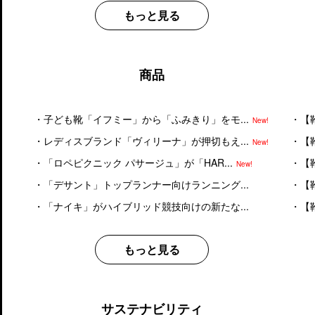
もっと見る
商品
・
子ども靴「イフミー」から「ふみきり」をモ...
・
【
New!
・
レディスブランド「ヴィリーナ」が押切もえ...
・
【
New!
・
「ロペピクニック パサージュ」が「HAR...
・
【
New!
・
「デサント」トップランナー向けランニング...
・
【
・
「ナイキ」がハイブリッド競技向けの新たな...
・
【
もっと見る
サステナビリティ