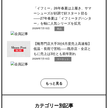
「イフミー」26年春夏は上履き、サマ
ーシューズが好調で好スタート切る
――27年春夏は「イフミータグハンタ
ー」を軸に人気シリーズを拡充
2026年7月13日
商品
【靴専門店大手3社6月度売上高速報】
低温・長雨で苦戦――既存店・全店と
もに売上は3社とも前年割れ
2026年7月10日
マーケット
もっと見る
カテゴリー別記事