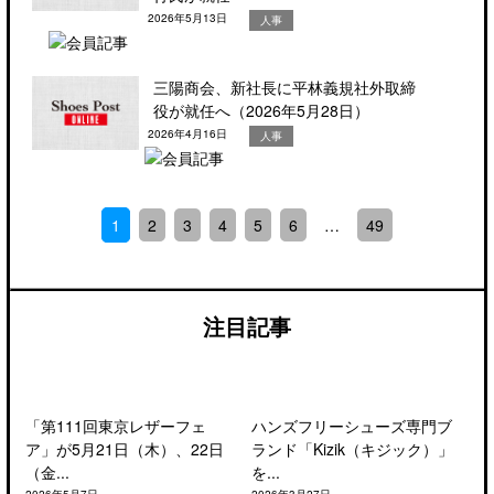
2026年5月13日
人事
三陽商会、新社長に平林義規社外取締
役が就任へ（2026年5月28日）
2026年4月16日
人事
1
2
3
4
5
6
…
49
注目記事
「第111回東京レザーフェ
ハンズフリーシューズ専門ブ
ア」が5月21日（木）、22日
ランド「Kizik（キジック）」
（金...
を...