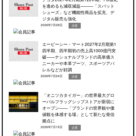
を進めるも減収減益―――「スパット
シューズ」など機能性商品を拡充、デ
ジタル販売も強化
2026年7月29日
決算
エービーシー・マート2027年2月期第1
四半期、四半期初の売上高1000億円突
破――ナショナルブランドの高単価ス
ニーカーや本革ブーツ、スポーツアパ
レルなどが好調
2026年7月24日
決算
「オニツカタイガー」の世界最大グロ
ーバルフラッグシップストアが新宿に
オープン――「ブランドの世界観や価
値観を体感する場」として新たな発信
拠点に
2026年7月15日
企業