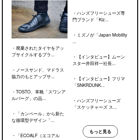
・
ハンズフリーシューズ専
門ブランド「Kiz...
・
ミズノが「Japan Mobility
...
・
廃棄されたタイヤをアッ
プサイクルするブラ...
・
【インタビュー】ムーン
スター井田祥一社長...
・
ノースサンド、マドラス
協力のもとアップサ...
・
【インタビュー】フリマ
「SNKRDUNK...
・
TOSTO、革靴「スワンア
ルバーグ」の品...
・
ハンズフリーシューズ
「スケッチャーズ ス...
・
「カンペール」から新た
な循環型デザイン「...
もっと見る
・
「ECOALF（エコアル