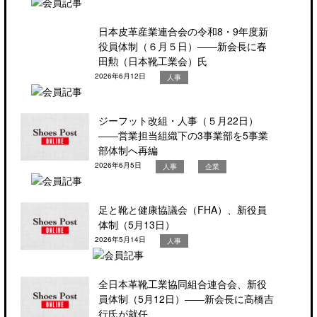
日本皮革産業連合会の令和8・9年度新
役員体制（６月５日）――新会長に春
田勲（日本靴工業会）氏
2026年6月12日
人事
ジーフット改組・人事（５月22日）
――営業担当組織下の3事業部を5事業
部体制へ再編
2026年6月5日
人事
企業
足と靴と健康協議会（FHA）、新役員
体制（5月13日）
2026年5月14日
人事
全日本革靴工業協同組合連合会、新役
員体制（5月12日）――新会長に高橋吉
行氏が就任