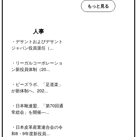
もっと見る
人事
・
デサントおよびデサント
ジャパン役員退任（...
・
リーガルコーポレーショ
ン新役員体制（20...
・
ビーズラボ、「足道楽」
が新体制へ。202...
・
日本靴連盟、「第70回通
常総会」を開催―...
・
日本皮革産業連合会の令
和8・9年度新役員...