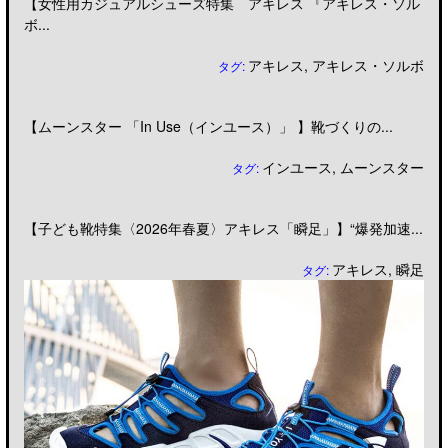
【女性用カジュアルシューズ特集 アキレス 『アキレス・ソル
ボ...
アキレス
,
アキレス・ソルボ
タグ:
【ムーンスター 「In Use（インユース）」 】靴づくりの...
インユース
,
ムーンスター
タグ:
【子ども靴特集〈2026年春夏〉アキレス「瞬足」】“爆発加速...
アキレス
,
瞬足
タグ: