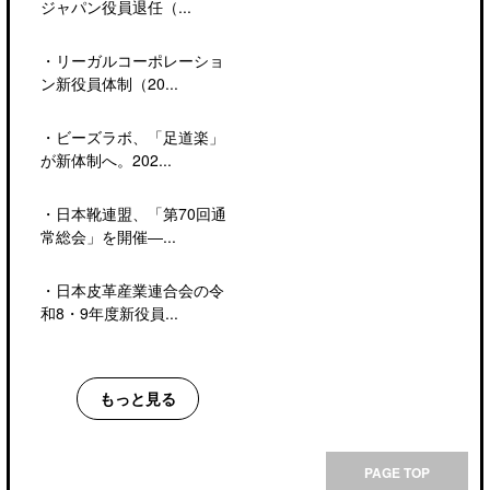
ジャパン役員退任（...
・
リーガルコーポレーショ
ン新役員体制（20...
・
ビーズラボ、「足道楽」
が新体制へ。202...
・
日本靴連盟、「第70回通
常総会」を開催―...
・
日本皮革産業連合会の令
和8・9年度新役員...
もっと見る
PAGE TOP