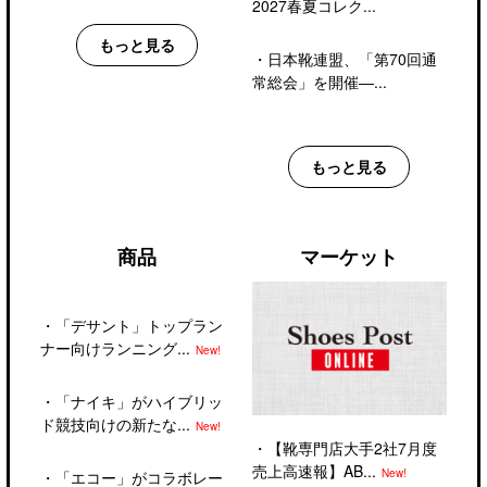
2027春夏コレク...
もっと見る
・
日本靴連盟、「第70回通
常総会」を開催―...
もっと見る
商品
マーケット
・
「デサント」トップラン
ナー向けランニング...
New!
・
「ナイキ」がハイブリッ
ド競技向けの新たな...
New!
・
【靴専門店大手2社7月度
売上高速報】AB...
New!
・
「エコー」がコラボレー