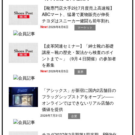
【靴専門店大手2社7月度売上高速報】
ABCマート、猛暑で夏物販売が伸長
チヨダはスニーカー健闘も前年割れ
New!
2026年8月6日
マーケット
【皮革関連セミナー】「紳士靴の基礎
講座～靴の歴史・製法から検査のポイ
ントまで～」（9月４日開催）の参加者
を募集
New!
2026年8月5日
業界
「アシックス」が新宿に国内2店舗目の
フラッグシップストアをオープン――
オンラインではできないリアル店舗の
価値を提供
2026年7月31日
企業
チヨダ2027年2月期第1四半期、PB強化