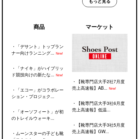
もっと見る
商品
マーケット
・
「デサント」トップラン
ナー向けランニング...
New!
・
「ナイキ」がハイブリッ
ド競技向けの新たな...
New!
・
【靴専門店大手2社7月度
売上高速報】AB...
New!
・
「エコー」がコラボレー
ション・プロジェク...
・
【靴専門店大手3社6月度
売上高速報】低温...
・
「オーソフィート」が初
のトレイルウォーキ...
・
【靴専門店大手3社5月度
売上高速報】GW...
・
ムーンスターの子ども靴