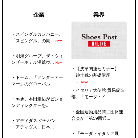
企業
業界
・
スピングルカンパニー、
「スピングル」の期...
New!
・
明海グループ、ザ・ウィ
ンザーホテル洞爺ヴ...
New!
・
【皮革関連セミナー】
「紳士靴の基礎講座
・
ドーム、「アンダーアー
～...
New!
マー」のグローバル...
・
イタリア大使館 貿易促進
部、「モーダ・イ...
・
mgh、本田圭佑がビジョ
ンディレクターを...
・
全国運動用品商工団体連
合会が「第59回通...
・
アディダス ジャパン、
「アディダス」日本...
・
「モーダ・イタリア展