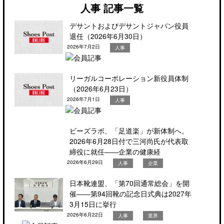
人事 記事一覧
デサントおよびデサントジャパン役員
退任（2026年6月30日）
2026年7月2日
人事
リーガルコーポレーション新役員体制
（2026年6月23日）
2026年7月1日
人事
ビーズラボ、「足道楽」が新体制へ。
2026年6月28日付で三河尚氏が代表取
締役に就任――企業の健康経
2026年6月29日
人事
企業
日本靴連盟、「第70回通常総会」を開
催――第94回靴の記念日式典は2027年
3月15日に挙行
2026年6月22日
人事
業界