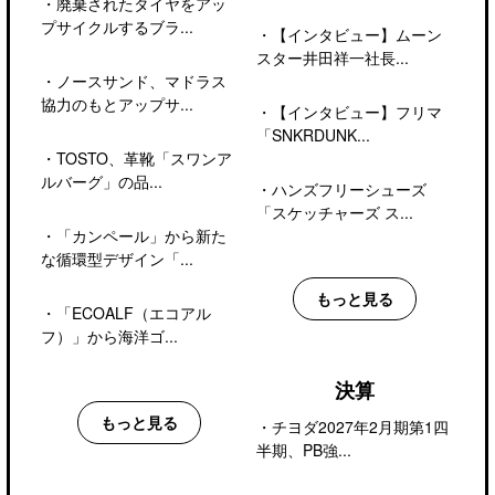
・
廃棄されたタイヤをアッ
プサイクルするブラ...
・
【インタビュー】ムーン
スター井田祥一社長...
・
ノースサンド、マドラス
協力のもとアップサ...
・
【インタビュー】フリマ
「SNKRDUNK...
・
TOSTO、革靴「スワンア
ルバーグ」の品...
・
ハンズフリーシューズ
「スケッチャーズ ス...
・
「カンペール」から新た
な循環型デザイン「...
もっと見る
・
「ECOALF（エコアル
フ）」から海洋ゴ...
決算
もっと見る
・
チヨダ2027年2月期第1四
半期、PB強...