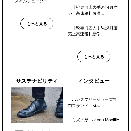
「スキルシューター...
・
【靴専門店大手3社4月度
売上高速報】気温...
もっと見る
・
【靴専門店大手3社3月度
売上高速報】新学...
もっと見る
サステナビリティ
インタビュー
・
ハンズフリーシューズ専
門ブランド「Kiz...
・
ミズノが「Japan Mobility
...