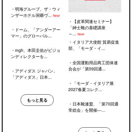
・
明海グループ、ザ・ウィ
ンザーホテル洞爺ヴ...
New!
・
【皮革関連セミナー】
「紳士靴の基礎講座
・
ドーム、「アンダーアー
～...
New!
マー」のグローバル...
・
イタリア大使館 貿易促進
部、「モーダ・イ...
・
mgh、本田圭佑がビジョ
ンディレクターを...
・
全国運動用品商工団体連
合会が「第59回通...
・
アディダス ジャパン、
「アディダス」日本...
・
「モーダ・イタリア展
2027春夏コレク...
もっと見る
・
日本靴連盟、「第70回通
常総会」を開催―...