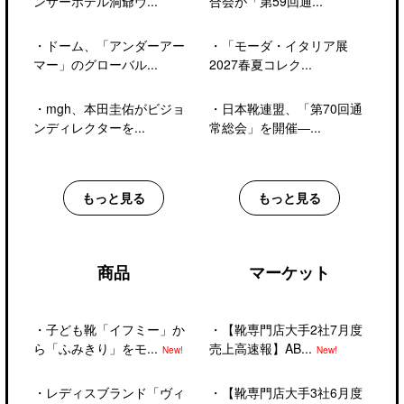
ンザーホテル洞爺ヴ...
合会が「第59回通...
・
ドーム、「アンダーアー
・
「モーダ・イタリア展
マー」のグローバル...
2027春夏コレク...
・
mgh、本田圭佑がビジョ
・
日本靴連盟、「第70回通
ンディレクターを...
常総会」を開催―...
もっと見る
もっと見る
商品
マーケット
・
子ども靴「イフミー」か
・
【靴専門店大手2社7月度
ら「ふみきり」をモ...
売上高速報】AB...
New!
New!
・
レディスブランド「ヴィ
・
【靴専門店大手3社6月度