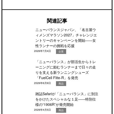
関連記事
ニューバランスジャパン、「名古屋ウ
ィメンズマラソン2027」チャレンジエ
ントリーのキャンペーンを開始――女
性ランナーの挑戦を応援
2026年7月4日
企業
「ニューバランス」が部活生からトレ
ーニングに励むランナーまで日々の走
りを支える新ランニングシューズ
「FuelCell Flite‑R」を発売
2026年6月9日
商品
雑誌Safariが「ニューバランス」に別注
をかけたスペシャルな１足――特別仕
様の“1906R”が発売開始
2026年4月5日
商品