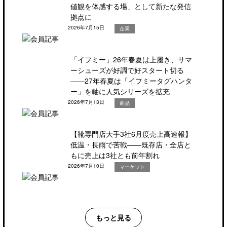
値観を体感する場」として新たな発信
拠点に
2026年7月15日
企業
「イフミー」26年春夏は上履き、サマ
ーシューズが好調で好スタート切る
――27年春夏は「イフミータグハンタ
ー」を軸に人気シリーズを拡充
2026年7月13日
商品
【靴専門店大手3社6月度売上高速報】
低温・長雨で苦戦――既存店・全店と
もに売上は3社とも前年割れ
2026年7月10日
マーケット
もっと見る