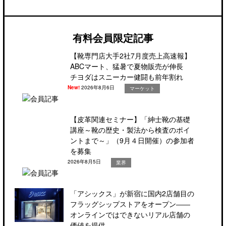
有料会員限定記事
【靴専門店大手2社7月度売上高速報】
ABCマート、猛暑で夏物販売が伸長
チヨダはスニーカー健闘も前年割れ
New!
2026年8月6日
マーケット
【皮革関連セミナー】「紳士靴の基礎
講座～靴の歴史・製法から検査のポイ
ントまで～」（9月４日開催）の参加者
を募集
2026年8月5日
業界
「アシックス」が新宿に国内2店舗目の
フラッグシップストアをオープン――
オンラインではできないリアル店舗の
価値を提供