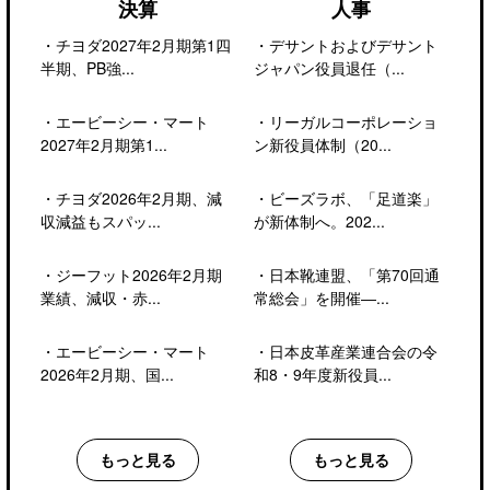
決算
人事
・
チヨダ2027年2月期第1四
・
デサントおよびデサント
半期、PB強...
ジャパン役員退任（...
・
エービーシー・マート
・
リーガルコーポレーショ
2027年2月期第1...
ン新役員体制（20...
・
チヨダ2026年2月期、減
・
ビーズラボ、「足道楽」
収減益もスパッ...
が新体制へ。202...
・
ジーフット2026年2月期
・
日本靴連盟、「第70回通
業績、減収・赤...
常総会」を開催―...
・
エービーシー・マート
・
日本皮革産業連合会の令
2026年2月期、国...
和8・9年度新役員...
もっと見る
もっと見る