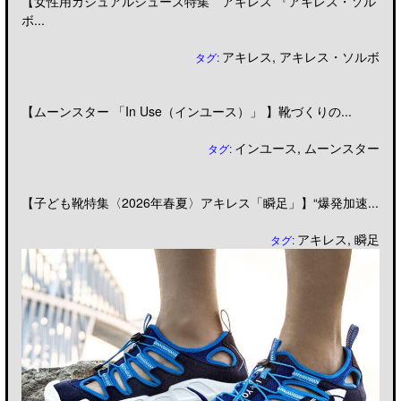
【女性用カジュアルシューズ特集 アキレス 『アキレス・ソル
ボ...
アキレス
,
アキレス・ソルボ
タグ:
【ムーンスター 「In Use（インユース）」 】靴づくりの...
インユース
,
ムーンスター
タグ:
【子ども靴特集〈2026年春夏〉アキレス「瞬足」】“爆発加速...
アキレス
,
瞬足
タグ: