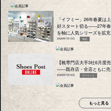
「イフミー」26年春夏は
好スタート切る――27年
を軸に人気シリーズを拡充
2026年7月13日
商品
【靴専門店大手3社6月度
――既存店・全店ともに売
2026年7月10日
マーケット
もっと見る