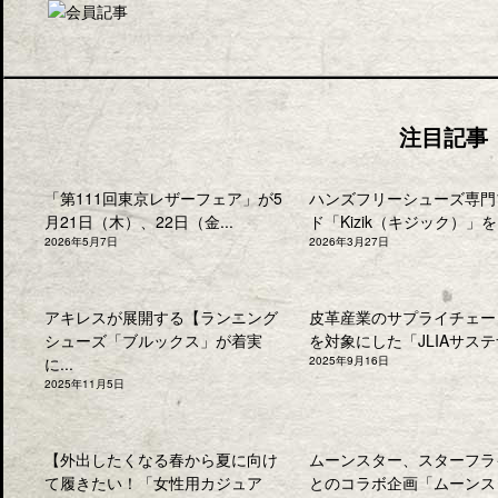
注目記事
「第111回東京レザーフェア」が5
ハンズフリーシューズ専門
月21日（木）、22日（金...
ド「Kizik（キジック）」を.
2026年5月7日
2026年3月27日
アキレスが展開する【ランニング
皮革産業のサプライチェー
シューズ「ブルックス」が着実
を対象にした「JLIAサステナ
に...
2025年9月16日
2025年11月5日
【外出したくなる春から夏に向け
ムーンスター、スターフラ
て履きたい！「女性用カジュア
とのコラボ企画「ムーンス