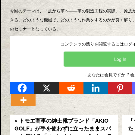
今回のテーマは、「皮から革へ――革の製造工程の実際」。原皮
きる。どのような機械で、どのような作業をするのかが良く解り
のセミナーとなっている。
コンテンツの残りを閲覧するにはログイ
Log In
. あなたは会員ですか ?
会
« トモエ商事の紳士靴ブランド「AKIO
「
GOLF」が手を使わずに立ったままスパ
た