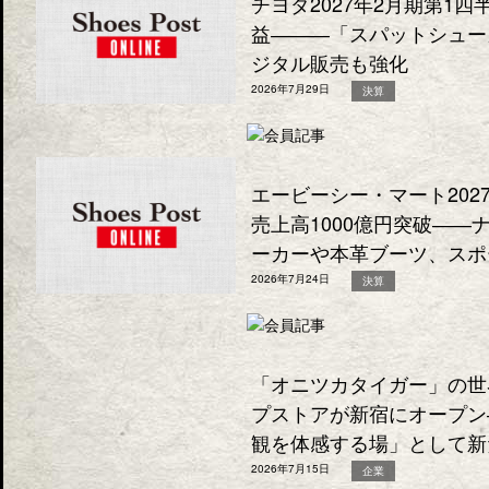
チヨダ2027年2月期第1
益―――「スパットシュー
ジタル販売も強化
2026年7月29日
決算
エービーシー・マート202
売上高1000億円突破―
ーカーや本革ブーツ、スポ
2026年7月24日
決算
「オニツカタイガー」の世
プストアが新宿にオープン
観を体感する場」として新
2026年7月15日
企業