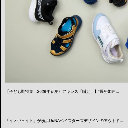
【子ども靴特集〈2026年春夏〉アキレス「瞬足」】“爆発加速...
「イノヴェイト」が横浜DeNAベイスターズデザインのアウトド...