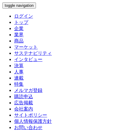
toggle navigation
ログイン
トップ
企業
業界
商品
マーケット
サステナビリティ
インタビュー
決算
人事
連載
特集
メルマガ登録
購読申込
広告掲載
会社案内
サイトポリシー
個人情報保護方針
お問い合わせ