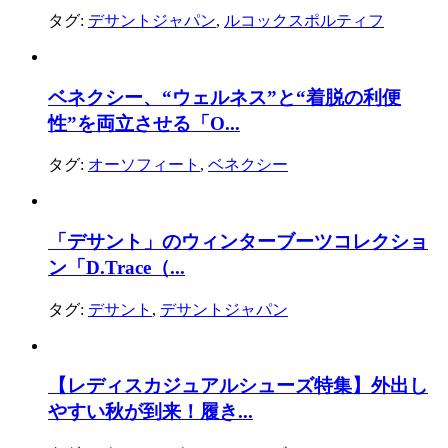
タグ:
デサントジャパン
,
ルコックスポルティフ
ベネクシー、“ウェルネス”と“着脱の利便
性”を両立させる「O...
タグ:
オーソフィート
,
ベネクシー
「デサント」のウィンターブーツコレクショ
ン「D.Trace（...
タグ:
デサント
,
デサントジャパン
【レディスカジュアルシューズ特集】外出し
やすい秋が到来！履き...