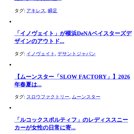
タグ:
アキレス
,
瞬足
「イノヴェイト」が横浜DeNAベイスターズデ
ザインのアウトド...
タグ:
イノヴェイト
,
デサントジャパン
【ムーンスター「SLOW FACTORY」】2026
年春夏は...
タグ:
スロウファクトリー
,
ムーンスター
「ルコックスポルティフ」のレディススニー
カーが女性の日常に寄...