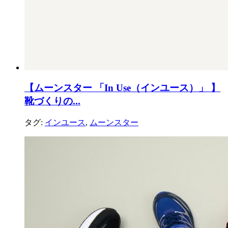
【ムーンスター 「In Use（インユース）」 】
靴づくりの...
タグ:
インユース
,
ムーンスター