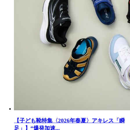
【子ども靴特集〈2026年春夏〉アキレス「瞬
足」】“爆発加速...