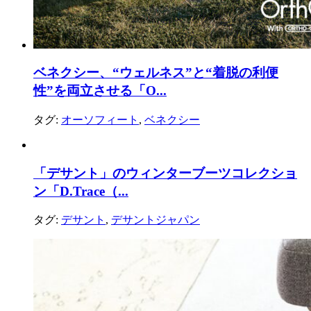
ベネクシー、“ウェルネス”と“着脱の利便
性”を両立させる「O...
タグ:
オーソフィート
,
ベネクシー
「デサント」のウィンターブーツコレクショ
ン「D.Trace（...
タグ:
デサント
,
デサントジャパン