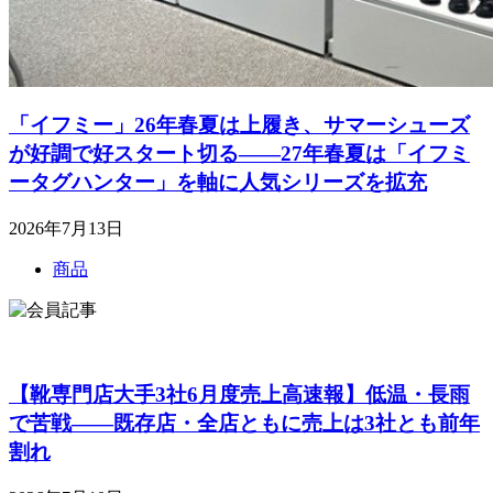
「イフミー」26年春夏は上履き、サマーシューズ
が好調で好スタート切る――27年春夏は「イフミ
ータグハンター」を軸に人気シリーズを拡充
2026年7月13日
商品
【靴専門店大手3社6月度売上高速報】低温・長雨
で苦戦――既存店・全店ともに売上は3社とも前年
割れ