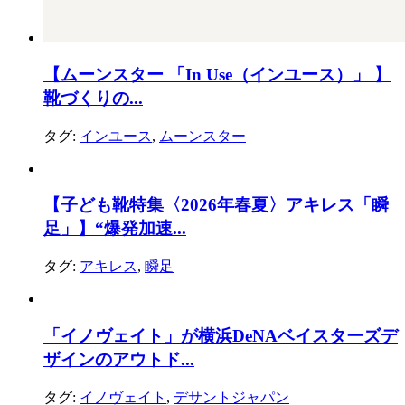
【ムーンスター 「In Use（インユース）」 】
靴づくりの...
タグ:
インユース
,
ムーンスター
【子ども靴特集〈2026年春夏〉アキレス「瞬
足」】“爆発加速...
タグ:
アキレス
,
瞬足
「イノヴェイト」が横浜DeNAベイスターズデ
ザインのアウトド...
タグ:
イノヴェイト
,
デサントジャパン