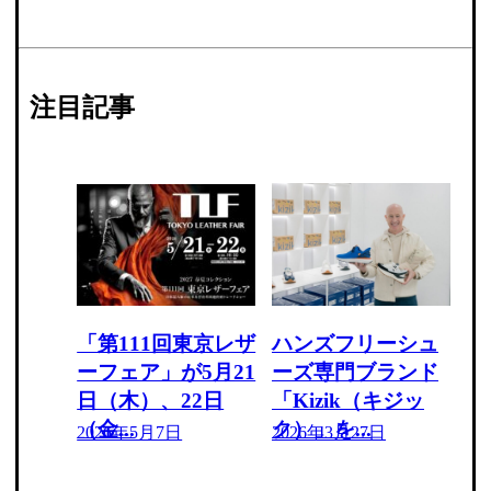
注目記事
「第111回東京レザ
ハンズフリーシュ
ーフェア」が5月21
ーズ専門ブランド
日（木）、22日
「Kizik（キジッ
（金...
ク）」を...
2026年5月7日
2026年3月27日