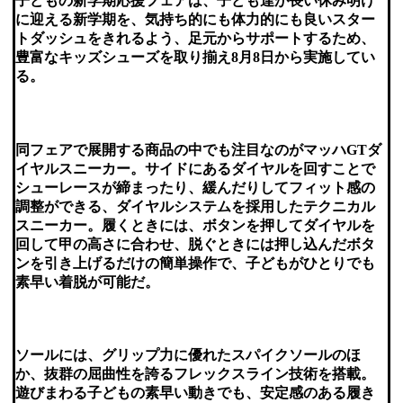
子どもの新学期応援フェアは、子ども達が長い休み明け
に迎える新学期を、気持ち的にも体力的にも良いスター
トダッシュをきれるよう、足元からサポートするため、
豊富なキッズシューズを取り揃え8月8日から実施してい
る。
同フェアで展開する商品の中でも注目なのがマッハGTダ
イヤルスニーカー。サイドにあるダイヤルを回すことで
シューレースが締まったり、緩んだりしてフィット感の
調整ができる、ダイヤルシステムを採用したテクニカル
スニーカー。履くときには、ボタンを押してダイヤルを
回して甲の高さに合わせ、脱ぐときには押し込んだボタ
ンを引き上げるだけの簡単操作で、子どもがひとりでも
素早い着脱が可能だ。
ソールには、グリップ力に優れたスパイクソールのほ
か、抜群の屈曲性を誇るフレックスライン技術を搭載。
遊びまわる子どもの素早い動きでも、安定感のある履き