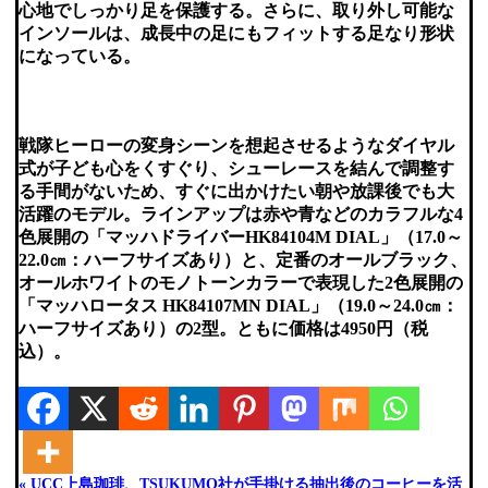
心地でしっかり足を保護する。さらに、取り外し可能な
インソールは、成長中の足にもフィットする足なり形状
になっている。
戦隊ヒーローの変身シーンを想起させるようなダイヤル
式が子ども心をくすぐり、シューレースを結んで調整す
る手間がないため、すぐに出かけたい朝や放課後でも大
活躍のモデル。ラインアップは赤や青などのカラフルな4
色展開の「マッハドライバーHK84104M DIAL」（17.0～
22.0㎝：ハーフサイズあり）と、定番のオールブラック、
オールホワイトのモノトーンカラーで表現した2色展開の
「マッハロータス HK84107MN DIAL」（19.0～24.0㎝：
ハーフサイズあり）の2型。ともに価格は4950円（税
込）。
« UCC上島珈琲、TSUKUMO社が手掛ける抽出後のコーヒーを活