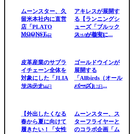
ムーンスター、久
アキレスが展開す
留米本社内に直営
る【ランニングシ
店「PLATO
ューズ「ブルック
MOONST...
ス」が着実に...
2026年1月23日
2025年11月5日
皮革産業のサプラ
ゴールドウインが
イチェーン全体を
展開する
対象にした「JLIA
「Allbirds（オール
サステナ...
バーズ）」...
2025年9月16日
2025年5月7日
【外出したくなる
ムーンスター、ス
春から夏に向けて
ターフライヤーと
履きたい！「女性
のコラボ企画「ム