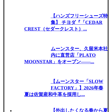
【ハンズフリーシューズ特
集】 チヨダ『「CEDAR
CREST（セダークレスト）...
ムーンスター、久留米本社
内に直営店「PLATO
MOONSTAR」をオープン――...
【ムーンスター「SLOW
FACTORY」】2026年春
夏は佐賀産和牛革を採用し...
【外出したくなる春から夏