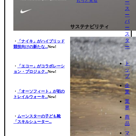
もっと見る
ー
ス
ー
パ
サステナビリティ
ー
ス
タ
・
「ナイキ」がハイブリッド
ー
競技向けの新たな...
New!
ト
・
「エコー」がコラボレーシ
ッ
ョン・プロジェク...
New!
プ
企
・
「オーソフィート」が初の
業
トレイルウォーキ...
New!
業
界
・
ムーンスターの子ども靴
商
「スキルシューター...
品
マ