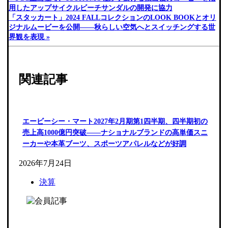
用したアップサイクルビーチサンダルの開発に協力
「スタッカート」2024 FALLコレクションのLOOK BOOKとオリ
ジナルムービーを公開――秋らしい空気へとスイッチングする世
界観を表現 »
関連記事
エービーシー・マート2027年2月期第1四半期、四半期初の
売上高1000億円突破――ナショナルブランドの高単価スニ
ーカーや本革ブーツ、スポーツアパレルなどが好調
2026年7月24日
決算