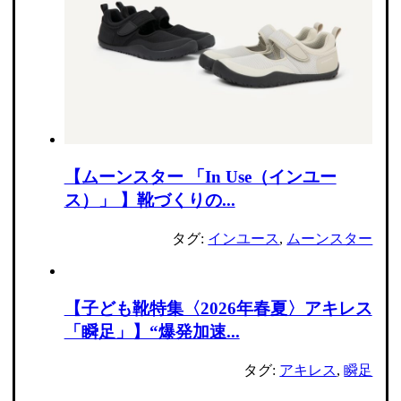
【ムーンスター 「In Use（インユー
ス）」 】靴づくりの...
タグ:
インユース
,
ムーンスター
【子ども靴特集〈2026年春夏〉アキレス
「瞬足」】“爆発加速...
タグ:
アキレス
,
瞬足