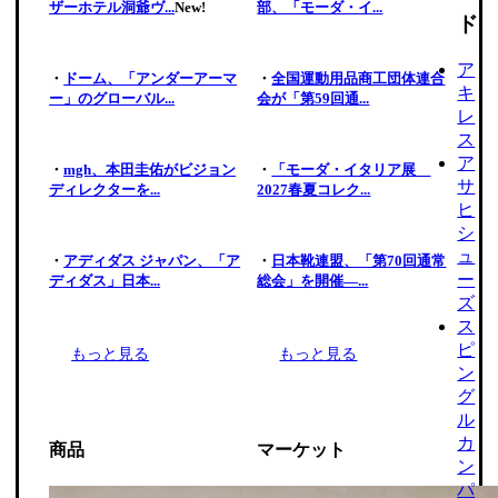
ザーホテル洞爺ヴ...
New!
部、「モーダ・イ...
ド
ア
・
ドーム、「アンダーアーマ
・
全国運動用品商工団体連合
キ
ー」のグローバル...
会が「第59回通...
レ
ス
ア
・
mgh、本田圭佑がビジョン
・
「モーダ・イタリア展
サ
ディレクターを...
2027春夏コレク...
ヒ
シ
ュ
・
アディダス ジャパン、「ア
・
日本靴連盟、「第70回通常
ー
ディダス」日本...
総会」を開催―...
ズ
ス
ピ
もっと見る
もっと見る
ン
グ
ル
カ
商品
マーケット
ン
パ