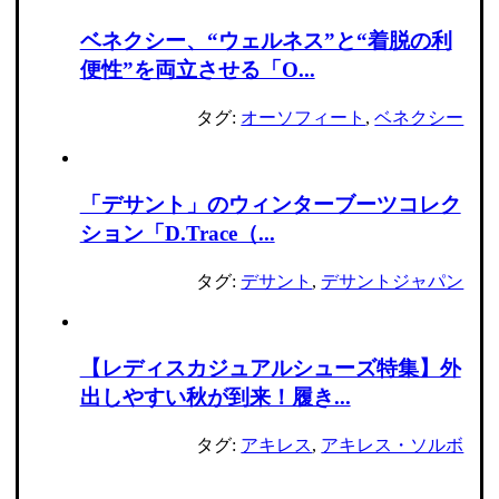
ベネクシー、“ウェルネス”と“着脱の利
便性”を両立させる「O...
タグ:
オーソフィート
,
ベネクシー
「デサント」のウィンターブーツコレク
ション「D.Trace（...
タグ:
デサント
,
デサントジャパン
【レディスカジュアルシューズ特集】外
出しやすい秋が到来！履き...
タグ:
アキレス
,
アキレス・ソルボ