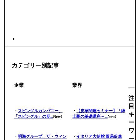
カテゴリー別記事
企業
業界
注
目
・
スピングルカンパニー、
・
【皮革関連セミナー】「紳
キ
「スピングル」の期...
New!
士靴の基礎講座～...
New!
ー
ワ
・
明海グループ、ザ・ウィン
・
イタリア大使館 貿易促進
ー