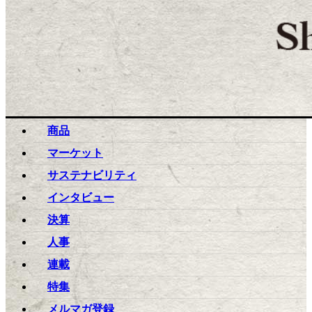
toggle navigation
ログイン
トップ
企業
業界
商品
マーケット
サステナビリティ
インタビュー
決算
人事
連載
特集
メルマガ登録