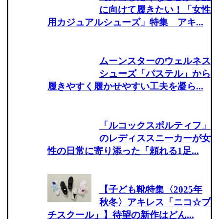
に向けて履きたい！「女性
用カジュアルシューズ」特集 アキ...
ムーンスターのウェルネス
シューズ「パステル」から
履きやすく履かせやすい工夫を凝ら...
「ルコックスポルティフ」
のレディススニーカーが女
性の日常に寄り添った「頼れる1足...
【子ども靴特集〈2025年
秋冬〉アキレス「ニコ☆プ
チスクール」】待望の新作はどん...