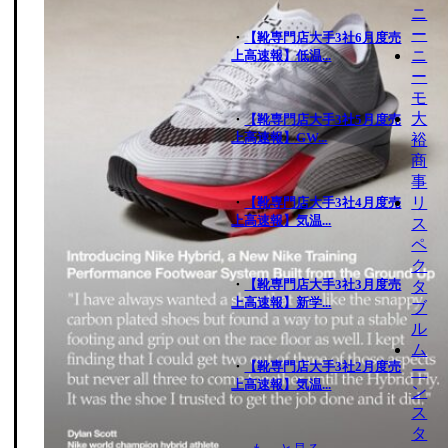
ニ
ー
・
【靴専門店大手3社6月度売
ニ
上高速報】低温...
ー
モ
大
・
【靴専門店大手3社5月度売
上高速報】GW...
裕
商
事
リ
・
【靴専門店大手3社4月度売
上高速報】気温...
ス
ペ
ク
・
【靴専門店大手3社3月度売
タ
上高速報】新学...
ブ
ル
ム
・
【靴専門店大手3社2月度売
ー
上高速報】気温...
ン
ス
タ