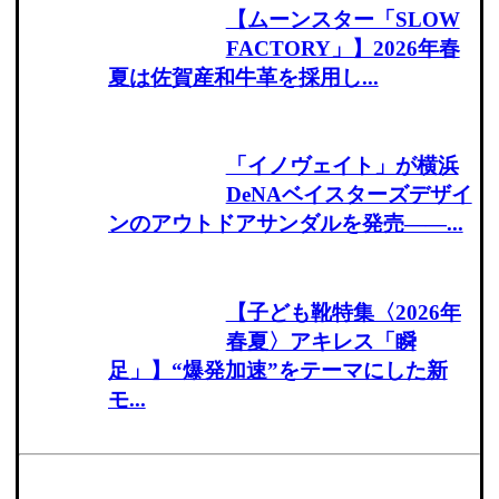
【ムーンスター「SLOW
FACTORY」】2026年春
夏は佐賀産和牛革を採用し...
「イノヴェイト」が横浜
DeNAベイスターズデザイ
ンのアウトドアサンダルを発売――...
【子ども靴特集〈2026年
春夏〉アキレス「瞬
足」】“爆発加速”をテーマにした新
モ...