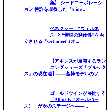
集】 シードコーポレーシ
ョン 特許を取得した『Slide...
ベネクシー、“ウェルネ
ス”と“着脱の利便性”を両
立させる「Orthofeet（オ...
【アキレスが展開するラン
ニングシューズ「ブルック
ス」の現在地】――基幹モデルのソ...
ゴールドウインが展開する
「Allbirds（オールバー
ズ）」が次のステージへ――...