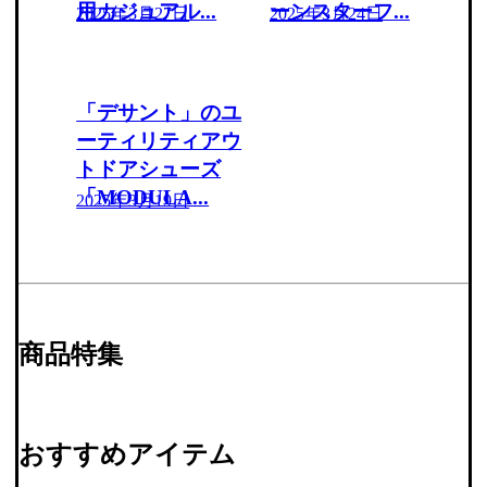
用カジュアル...
ーンスターフ...
2025年3月27日
2025年3月24日
「デサント」のユ
ーティリティアウ
トドアシューズ
「MODULA...
2025年3月19日
商品特集
おすすめアイテム