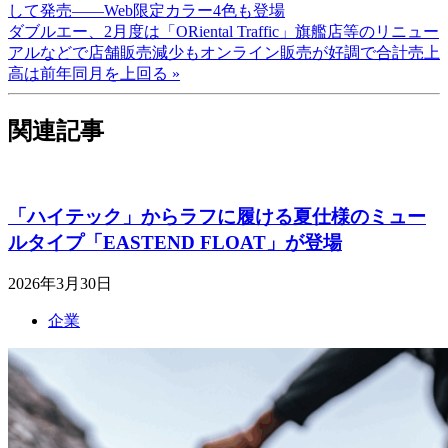
して発売――Web限定カラー4色も登場
ダブルエー、2月度は「ORiental Traffic」旗艦店等のリニュー
アルなどで店舗販売減少もオンライン販売が好調で合計売上
高は前年同月を上回る »
関連記事
「ハイテック」からラフに履ける夏仕様のミュー
ルタイプ「EASTEND FLOAT」が登場
2026年3月30日
企業