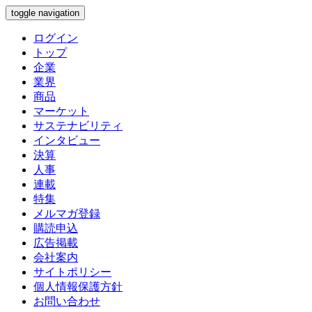
toggle navigation
ログイン
トップ
企業
業界
商品
マーケット
サステナビリティ
インタビュー
決算
人事
連載
特集
メルマガ登録
購読申込
広告掲載
会社案内
サイトポリシー
個人情報保護方針
お問い合わせ