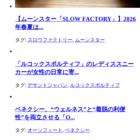
【ムーンスター「SLOW FACTORY」】2026
年春夏は...
タグ:
スロウファクトリー
,
ムーンスター
「ルコックスポルティフ」のレディススニー
カーが女性の日常に寄...
タグ:
デサントジャパン
,
ルコックスポルティフ
ベネクシー、“ウェルネス”と“着脱の利便
性”を両立させる「O...
タグ:
オーソフィート
,
ベネクシー