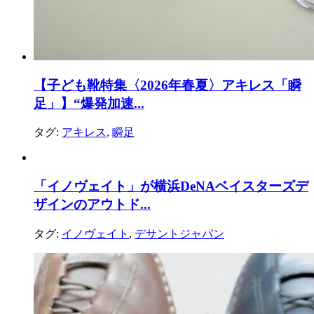
【子ども靴特集〈2026年春夏〉アキレス「瞬
足」】“爆発加速...
タグ:
アキレス
,
瞬足
「イノヴェイト」が横浜DeNAベイスターズデ
ザインのアウトド...
タグ:
イノヴェイト
,
デサントジャパン