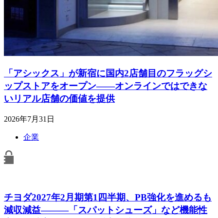
「アシックス」が新宿に国内2店舗目のフラッグシ
ップストアをオープン――オンラインではできな
いリアル店舗の価値を提供
2026年7月31日
企業
チヨダ2027年2月期第1四半期、PB強化を進めるも
減収減益―――「スパットシューズ」など機能性