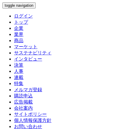
toggle navigation
ログイン
トップ
企業
業界
商品
マーケット
サステナビリティ
インタビュー
決算
人事
連載
特集
メルマガ登録
購読申込
広告掲載
会社案内
サイトポリシー
個人情報保護方針
お問い合わせ