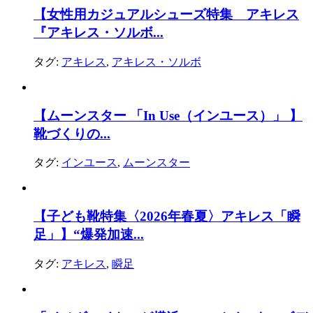
【女性用カジュアルシューズ特集 アキレス
『アキレス・ソルボ...
タグ:
アキレス
,
アキレス・ソルボ
【ムーンスター 「In Use（インユース）」 】
靴づくりの...
タグ:
インユース
,
ムーンスター
【子ども靴特集〈2026年春夏〉アキレス「瞬
足」】“爆発加速...
タグ:
アキレス
,
瞬足