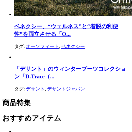
ベネクシー、“ウェルネス”と“着脱の利便
性”を両立させる「O...
タグ:
オーソフィート
,
ベネクシー
「デサント」のウィンターブーツコレクショ
ン「D.Trace（...
タグ:
デサント
,
デサントジャパン
商品特集
おすすめアイテム