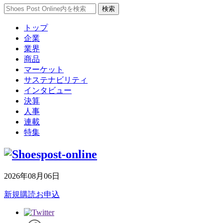
トップ
企業
業界
商品
マーケット
サステナビリティ
インタビュー
決算
人事
連載
特集
2026年08月06日
新規購読お申込