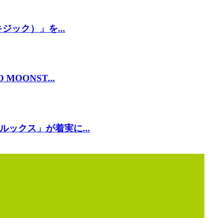
ジック）」を...
OONST...
ックス」が着実に...