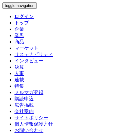
toggle navigation
ログイン
トップ
企業
業界
商品
マーケット
サステナビリティ
インタビュー
決算
人事
連載
特集
メルマガ登録
購読申込
広告掲載
会社案内
サイトポリシー
個人情報保護方針
お問い合わせ