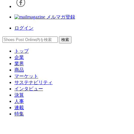
メルマガ登録
ログイン
トップ
企業
業界
商品
マーケット
サステナビリティ
インタビュー
決算
人事
連載
特集