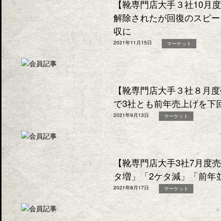
【靴専門店大手３社10月
解除されたが回復のスピー
収に
2021年11月15日
マーケット
【靴専門店大手３社８月度
で3社とも前年売上げを下
2021年9月13日
マーケット
【靴専門店大手3社7月度
タ増」「2ケタ減」「前年
2021年8月17日
マーケット