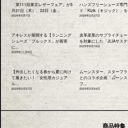
「第111回東京レザーフェア」が5
ハンズフリーシューズ専門
月21日（木）、22日（金...
ド「Kizik（キジック）」を.
2026年5月7日
2026年3月27日
アキレスが展開する【ランニング
皮革産業のサプライチェー
シューズ「ブルックス」が着実
を対象にした「JLIAサステナ
に...
2025年9月16日
2025年11月5日
【外出したくなる春から夏に向け
ムーンスター、スターフラ
て履きたい！「女性用カジュア
とのコラボ企画「ムーンス
ル...
フ...
2025年3月27日
2025年3月24日
商品特集