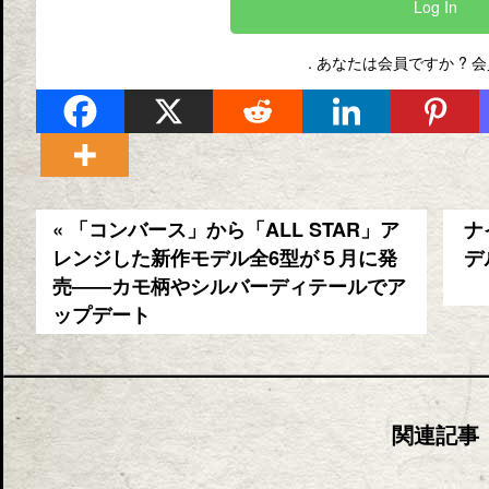
Log In
. あなたは会員ですか ?
会
« 「コンバース」から「ALL STAR」ア
ナ
レンジした新作モデル全6型が５月に発
デ
売――カモ柄やシルバーディテールでア
ップデート
関連記事