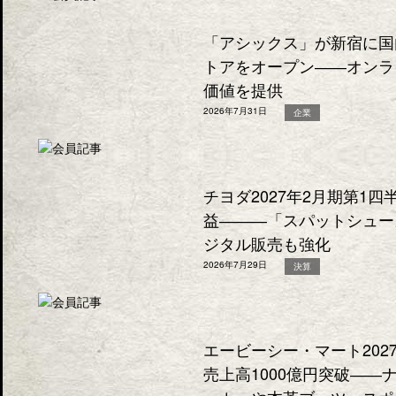
「アシックス」が新宿に国
トアをオープン――オンラ
価値を提供
2026年7月31日
企業
チヨダ2027年2月期第1
益―――「スパットシュー
ジタル販売も強化
2026年7月29日
決算
エービーシー・マート202
売上高1000億円突破―