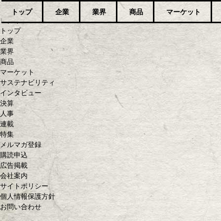
トップ
企業
業界
商品
マーケット
ログイン
トップ
企業
業界
商品
マーケット
サステナビリティ
インタビュー
決算
人事
連載
特集
メルマガ登録
購読申込
広告掲載
会社案内
サイトポリシー
個人情報保護方針
お問い合わせ