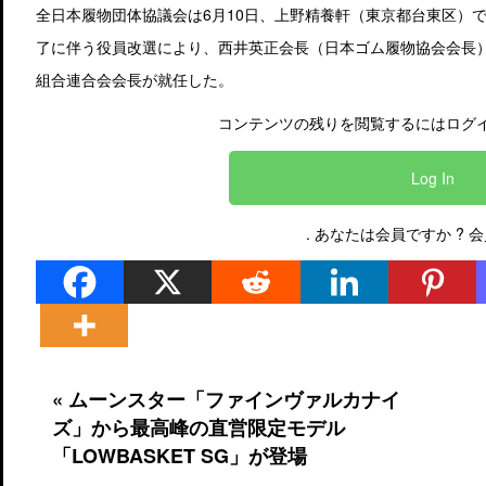
全日本履物団体協議会は6月10日、上野精養軒（東京都台東区）
了に伴う役員改選により、西井英正会長（日本ゴム履物協会会長
組合連合会会長が就任した。
コンテンツの残りを閲覧するにはログイ
Log In
. あなたは会員ですか ?
会
« ムーンスター「ファインヴァルカナイ
ズ」から最高峰の直営限定モデル
「LOWBASKET SG」が登場