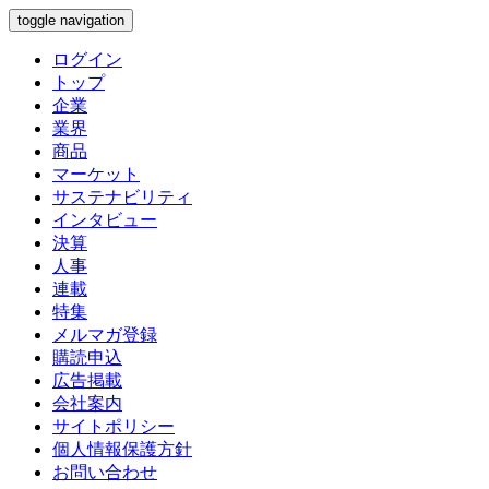
toggle navigation
ログイン
トップ
企業
業界
商品
マーケット
サステナビリティ
インタビュー
決算
人事
連載
特集
メルマガ登録
購読申込
広告掲載
会社案内
サイトポリシー
個人情報保護方針
お問い合わせ