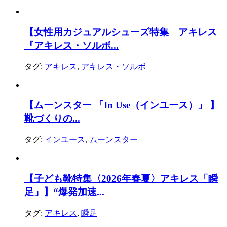
【女性用カジュアルシューズ特集 アキレス
『アキレス・ソルボ...
タグ:
アキレス
,
アキレス・ソルボ
【ムーンスター 「In Use（インユース）」 】
靴づくりの...
タグ:
インユース
,
ムーンスター
【子ども靴特集〈2026年春夏〉アキレス「瞬
足」】“爆発加速...
タグ:
アキレス
,
瞬足