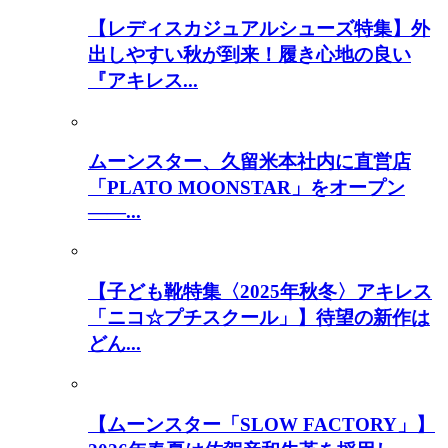
【レディスカジュアルシューズ特集】外
出しやすい秋が到来！履き心地の良い
『アキレス...
ムーンスター、久留米本社内に直営店
「PLATO MOONSTAR」をオープン
――...
【子ども靴特集〈2025年秋冬〉アキレス
「ニコ☆プチスクール」】待望の新作は
どん...
【ムーンスター「SLOW FACTORY」】