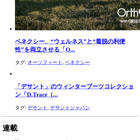
ベネクシー、“ウェルネス”と“着脱の利便
性”を両立させる「O...
タグ:
オーソフィート
,
ベネクシー
「デサント」のウィンターブーツコレクショ
ン「D.Trace（...
タグ:
デサント
,
デサントジャパン
連載