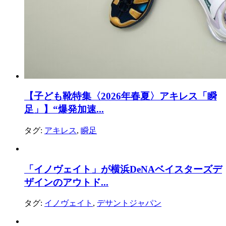
【子ども靴特集〈2026年春夏〉アキレス「瞬
足」】“爆発加速...
タグ:
アキレス
,
瞬足
「イノヴェイト」が横浜DeNAベイスターズデ
ザインのアウトド...
タグ:
イノヴェイト
,
デサントジャパン