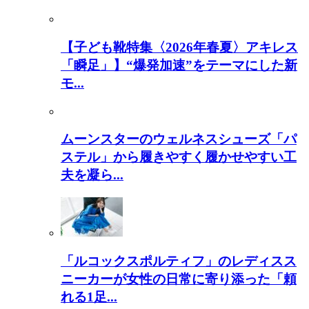
【子ども靴特集〈2026年春夏〉アキレス
「瞬足」】“爆発加速”をテーマにした新
モ...
ムーンスターのウェルネスシューズ「パ
ステル」から履きやすく履かせやすい工
夫を凝ら...
「ルコックスポルティフ」のレディスス
ニーカーが女性の日常に寄り添った「頼
れる1足...