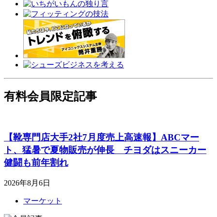
有料会員限定記事
【靴専門店大手2社7月度売上高速報】ABCマー
ト、猛暑で夏物販売が伸長 チヨダはスニーカー
健闘も前年割れ
2026年8月6日
マーケット