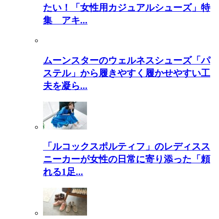
たい！「女性用カジュアルシューズ」特
集 アキ...
ムーンスターのウェルネスシューズ「パ
ステル」から履きやすく履かせやすい工
夫を凝ら...
「ルコックスポルティフ」のレディスス
ニーカーが女性の日常に寄り添った「頼
れる1足...