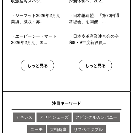
収減益もスパッ...
が新体制へ。202...
・
ジーフット2026年2月期
・
日本靴連盟、「第70回通
業績、減収・赤...
常総会」を開催―...
・
エービーシー・マート
・
日本皮革産業連合会の令
2026年2月期、国...
和8・9年度新役員...
もっと見る
もっと見る
注目キーワード
アキレス
アサヒシューズ
スピングルカンパニー
ニーモ
大裕商事
リスペクタブル