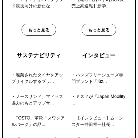
ド競技向けの新たな...
売上高速報】新学...
もっと見る
もっと見る
サステナビリティ
インタビュー
・
廃棄されたタイヤをアッ
・
ハンズフリーシューズ専
プサイクルするブラ...
門ブランド「Kiz...
・
ノースサンド、マドラス
・
ミズノが「Japan Mobility
協力のもとアップサ...
...
・
TOSTO、革靴「スワンア
・
【インタビュー】ムーン
ルバーグ」の品...
スター井田祥一社長...