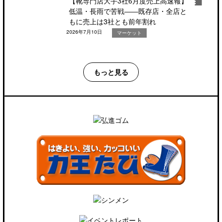
【靴専門店大手3社6月度売上高速報】
低温・長雨で苦戦――既存店・全店と
もに売上は3社とも前年割れ
2026年7月10日
マーケット
もっと見る