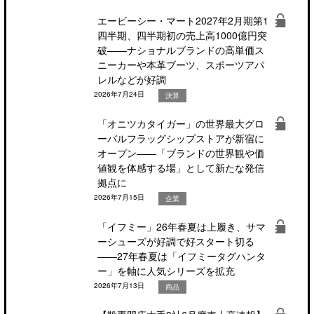
エービーシー・マート2027年2月期第1
四半期、四半期初の売上高1000億円突
破――ナショナルブランドの高単価ス
ニーカーや本革ブーツ、スポーツアパ
レルなどが好調
2026年7月24日
決算
「オニツカタイガー」の世界最大グロ
ーバルフラッグシップストアが新宿に
オープン――「ブランドの世界観や価
値観を体感する場」として新たな発信
拠点に
2026年7月15日
企業
「イフミー」26年春夏は上履き、サマ
ーシューズが好調で好スタート切る
――27年春夏は「イフミータグハンタ
ー」を軸に人気シリーズを拡充
2026年7月13日
商品