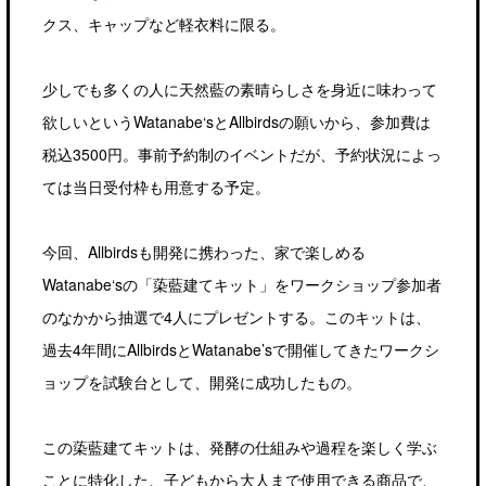
クス、キャップなど軽衣料に限る。
少しでも多くの人に天然藍の素晴らしさを身近に味わって
欲しいというWatanabe‘sとAllbirdsの願いから、参加費は
税込3500円。事前予約制のイベントだが、予約状況によっ
ては当日受付枠も用意する予定。
今回、Allbirdsも開発に携わった、家で楽しめる
Watanabe‘sの「蒅藍建てキット」をワークショップ参加者
のなかから抽選で4人にプレゼントする。このキットは、
過去4年間にAllbirdsとWatanabe’sで開催してきたワークシ
ョップを試験台として、開発に成功したもの。
この蒅藍建てキットは、発酵の仕組みや過程を楽しく学ぶ
ことに特化した、子どもから大人まで使用できる商品で、