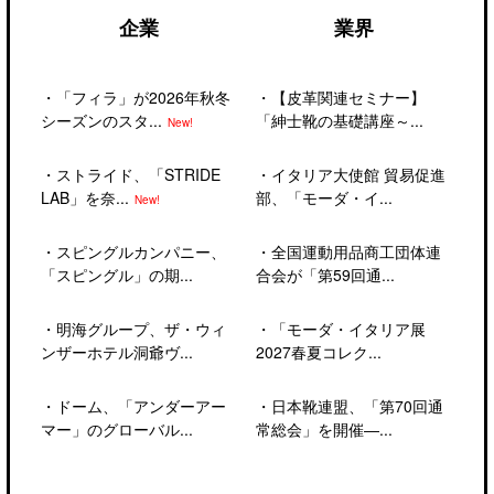
企業
業界
・
「フィラ」が2026年秋冬
・
【皮革関連セミナー】
シーズンのスタ...
「紳士靴の基礎講座～...
New!
・
ストライド、「STRIDE
・
イタリア大使館 貿易促進
LAB」を奈...
部、「モーダ・イ...
New!
・
スピングルカンパニー、
・
全国運動用品商工団体連
「スピングル」の期...
合会が「第59回通...
・
明海グループ、ザ・ウィ
・
「モーダ・イタリア展
ンザーホテル洞爺ヴ...
2027春夏コレク...
・
ドーム、「アンダーアー
・
日本靴連盟、「第70回通
マー」のグローバル...
常総会」を開催―...