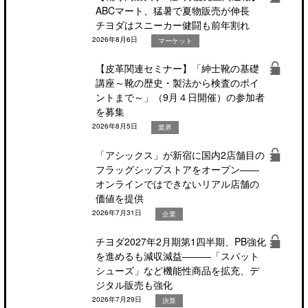
ABCマート、猛暑で夏物販売が伸長
チヨダはスニーカー健闘も前年割れ
2026年8月6日
マーケット
【皮革関連セミナー】「紳士靴の基礎
講座～靴の歴史・製法から検査のポイ
ントまで～」（9月４日開催）の参加者
を募集
2026年8月5日
業界
「アシックス」が新宿に国内2店舗目の
フラッグシップストアをオープン――
オンラインではできないリアル店舗の
価値を提供
2026年7月31日
企業
チヨダ2027年2月期第1四半期、PB強化
を進めるも減収減益―――「スパット
シューズ」など機能性商品を拡充、デ
ジタル販売も強化
2026年7月29日
決算