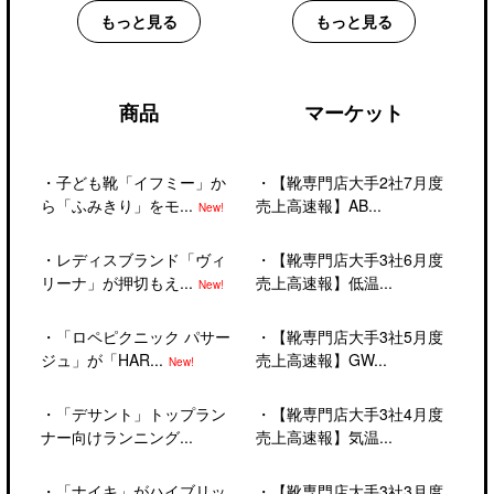
もっと見る
もっと見る
商品
マーケット
・
子ども靴「イフミー」か
・
【靴専門店大手2社7月度
ら「ふみきり」をモ...
売上高速報】AB...
New!
・
レディスブランド「ヴィ
・
【靴専門店大手3社6月度
リーナ」が押切もえ...
売上高速報】低温...
New!
・
「ロペピクニック パサー
・
【靴専門店大手3社5月度
ジュ」が「HAR...
売上高速報】GW...
New!
・
「デサント」トップラン
・
【靴専門店大手3社4月度
ナー向けランニング...
売上高速報】気温...
・
「ナイキ」がハイブリッ
・
【靴専門店大手3社3月度