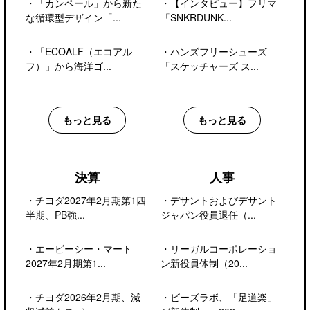
・
「カンペール」から新た
・
【インタビュー】フリマ
な循環型デザイン「...
「SNKRDUNK...
・
「ECOALF（エコアル
・
ハンズフリーシューズ
フ）」から海洋ゴ...
「スケッチャーズ ス...
もっと見る
もっと見る
決算
人事
・
チヨダ2027年2月期第1四
・
デサントおよびデサント
半期、PB強...
ジャパン役員退任（...
・
エービーシー・マート
・
リーガルコーポレーショ
2027年2月期第1...
ン新役員体制（20...
・
チヨダ2026年2月期、減
・
ビーズラボ、「足道楽」