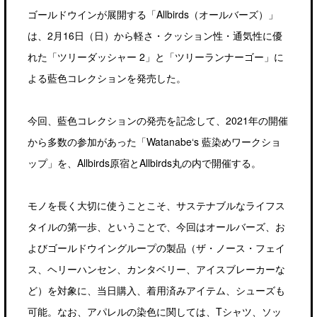
ゴールドウインが展開する「Allbirds（オールバーズ）」
は、2月16日（日）から軽さ・クッション性・通気性に優
れた「ツリーダッシャー 2」と「ツリーランナーゴー」に
よる藍色コレクションを発売した。
今回、藍色コレクションの発売を記念して、2021年の開催
から多数の参加があった「Watanabe‘s 藍染めワークショ
ップ」を、Allbirds原宿とAllbirds丸の内で開催する。
モノを長く大切に使うことこそ、サステナブルなライフス
タイルの第一歩、ということで、今回はオールバーズ、お
よびゴールドウイングループの製品（ザ・ノース・フェイ
ス、ヘリーハンセン、カンタベリー、アイスブレーカーな
ど）を対象に、当日購入、着用済みアイテム、シューズも
可能。なお、アパレルの染色に関しては、Tシャツ、ソッ