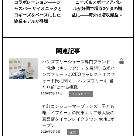
コラボレーション――ジ
ューズ＆スポーツアパレ
ャスパー ザイオニックと
ルが好調で増収2ケタの増
ヨギーズをベースにした
益に――海外は増収減益 »
協業モデルが登場
関連記事
ハンズフリーシューズ専門ブランド
「Kizik（キジック）」を展開する米ハ
ンズフリーラボCEOギャレス・ホスフ
ォード氏に聞く──ハンズフリーを“当
たり前”にする挑戦
2026年3月27日
インタビュー
丸紅コンシューマーブランズ、子ども
靴「イフミー」の関東エリア最大級の
直営店をイオンレイクタウンmoriにオ
ープン
2026年3月9日
企業