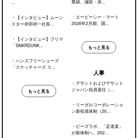
業績、減収・赤...
...
・
エービーシー・マート
・
【インタビュー】ムーン
2026年2月期、国...
スター井田祥一社長...
・
【インタビュー】フリマ
「SNKRDUNK...
もっと見る
・
ハンズフリーシューズ
「スケッチャーズ ス...
人事
・
デサントおよびデサント
ジャパン役員退任（...
もっと見る
・
リーガルコーポレーショ
ン新役員体制（20...
・
ビーズラボ、「足道楽」
が新体制へ。202...