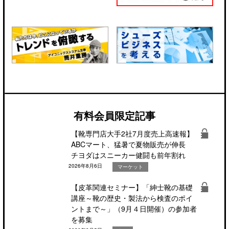
有料会員限定記事
【靴専門店大手2社7月度売上高速報】
ABCマート、猛暑で夏物販売が伸長
チヨダはスニーカー健闘も前年割れ
2026年8月6日
マーケット
【皮革関連セミナー】「紳士靴の基礎
講座～靴の歴史・製法から検査のポイ
ントまで～」（9月４日開催）の参加者
を募集