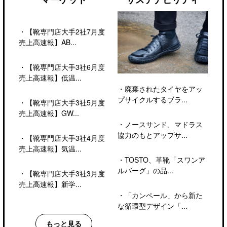
・
【靴専門店大手2社7月度
売上高速報】AB...
・
【靴専門店大手3社6月度
売上高速報】低温...
・
廃棄されたタイヤをアッ
プサイクルするブラ...
・
【靴専門店大手3社5月度
売上高速報】GW...
・
ノースサンド、マドラス
協力のもとアップサ...
・
【靴専門店大手3社4月度
売上高速報】気温...
・
TOSTO、革靴「スワンア
ルバーグ」の品...
・
【靴専門店大手3社3月度
売上高速報】新学...
・
「カンペール」から新た
な循環型デザイン「...
もっと見る