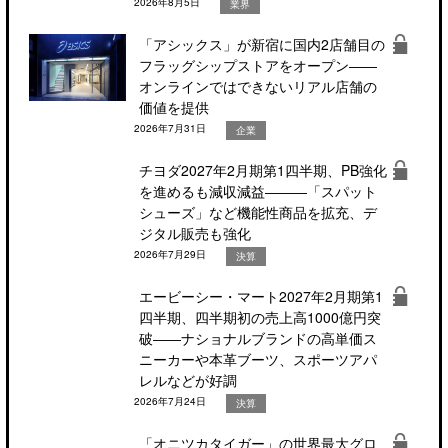
2026年8月5日
業界
「アシックス」が新宿に国内2店舗目の
フラッグシップストアをオープン――
オンラインではできないリアル店舗の
価値を提供
2026年7月31日
企業
チヨダ2027年2月期第1四半期、PB強化
を進めるも減収減益―――「スパット
シューズ」など機能性商品を拡充、デ
ジタル販売も強化
2026年7月29日
決算
エービーシー・マート2027年2月期第1
四半期、四半期初の売上高1000億円突
破――ナショナルブランドの高単価ス
ニーカーや本革ブーツ、スポーツアパ
レルなどが好調
2026年7月24日
決算
「オニツカタイガー」の世界最大グロ