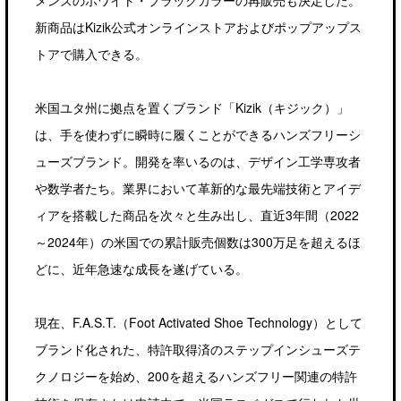
メンズのホワイト・ブラックカラーの再販売も決定した。
新商品はKizik公式オンラインストアおよびポップアップス
トアで購入できる。
米国ユタ州に拠点を置くブランド「Kizik（キジック）」
は、手を使わずに瞬時に履くことができるハンズフリーシ
ューズブランド。開発を率いるのは、デザイン工学専攻者
や数学者たち。業界において革新的な最先端技術とアイデ
ィアを搭載した商品を次々と生み出し、直近3年間（2022
～2024年）の米国での累計販売個数は300万足を超えるほ
どに、近年急速な成長を遂げている。
現在、F.A.S.T.（Foot Activated Shoe Technology）として
ブランド化された、特許取得済のステップインシューズテ
クノロジーを始め、200を超えるハンズフリー関連の特許