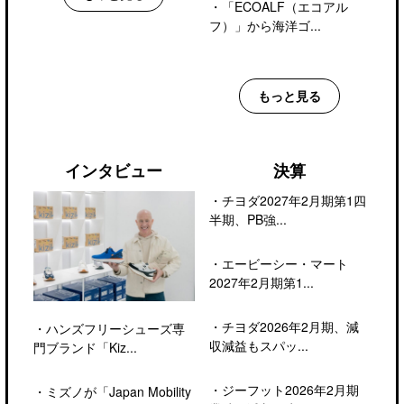
・
「ECOALF（エコアル
フ）」から海洋ゴ...
もっと見る
インタビュー
決算
・
チヨダ2027年2月期第1四
半期、PB強...
・
エービーシー・マート
2027年2月期第1...
・
チヨダ2026年2月期、減
・
ハンズフリーシューズ専
収減益もスパッ...
門ブランド「Kiz...
・
ジーフット2026年2月期
・
ミズノが「Japan Mobility