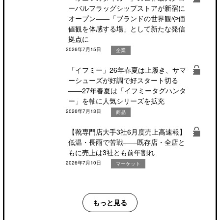
ーバルフラッグシップストアが新宿に
オープン――「ブランドの世界観や価
値観を体感する場」として新たな発信
拠点に
2026年7月15日
企業
「イフミー」26年春夏は上履き、サマ
ーシューズが好調で好スタート切る
――27年春夏は「イフミータグハンタ
ー」を軸に人気シリーズを拡充
2026年7月13日
商品
【靴専門店大手3社6月度売上高速報】
低温・長雨で苦戦――既存店・全店と
もに売上は3社とも前年割れ
2026年7月10日
マーケット
もっと見る