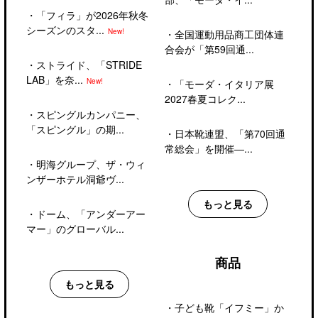
・
「フィラ」が2026年秋冬
シーズンのスタ...
New!
・
全国運動用品商工団体連
合会が「第59回通...
・
ストライド、「STRIDE
LAB」を奈...
New!
・
「モーダ・イタリア展
2027春夏コレク...
・
スピングルカンパニー、
「スピングル」の期...
・
日本靴連盟、「第70回通
常総会」を開催―...
・
明海グループ、ザ・ウィ
ンザーホテル洞爺ヴ...
もっと見る
・
ドーム、「アンダーアー
マー」のグローバル...
商品
もっと見る
・
子ども靴「イフミー」か