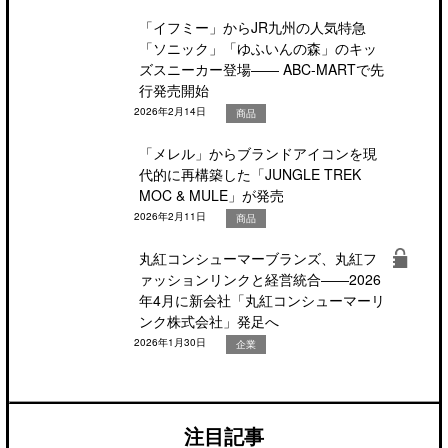
「イフミー」からJR九州の人気特急
「ソニック」「ゆふいんの森」のキッ
ズスニーカー登場―― ABC-MARTで先
行発売開始
2026年2月14日
商品
「メレル」からブランドアイコンを現
代的に再構築した「JUNGLE TREK
MOC & MULE」が発売
2026年2月11日
商品
丸紅コンシューマーブランズ、丸紅フ
ァッションリンクと経営統合――2026
年4月に新会社「丸紅コンシューマーリ
ンク株式会社」発足へ
2026年1月30日
企業
注目記事