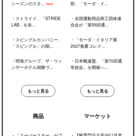
シーズンのスタ...
部、「モーダ・イ...
New!
・
ストライド、「STRIDE
・
全国運動用品商工団体連
LAB」を奈...
合会が「第59回通...
・
スピングルカンパニー、
・
「モーダ・イタリア展
「スピングル」の期...
2027春夏コレク...
・
明海グループ、ザ・ウィ
・
日本靴連盟、「第70回通
ンザーホテル洞爺ヴ...
常総会」を開催―...
もっと見る
もっと見る
商品
マーケット
・
「スーパースター」がブ
・
【靴専門店大手2社7月度