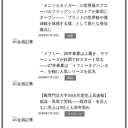
「オニツカタイガー」の世界最大グロ
ーバルフラッグシップストアが新宿に
オープン――「ブランドの世界観や価
値観を体感する場」として新たな発信
拠点に
2026年7月15日
企業
「イフミー」26年春夏は上履き、サマ
ーシューズが好調で好スタート切る
――27年春夏は「イフミータグハンタ
ー」を軸に人気シリーズを拡充
2026年7月13日
商品
【靴専門店大手3社6月度売上高速報】
低温・長雨で苦戦――既存店・全店と
もに売上は3社とも前年割れ
2026年7月10日
マーケット