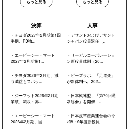
もっと見る
もっと見る
決算
人事
・
チヨダ2027年2月期第1四
・
デサントおよびデサント
半期、PB強...
ジャパン役員退任（...
・
エービーシー・マート
・
リーガルコーポレーショ
2027年2月期第1...
ン新役員体制（20...
・
チヨダ2026年2月期、減
・
ビーズラボ、「足道楽」
収減益もスパッ...
が新体制へ。202...
・
ジーフット2026年2月期
・
日本靴連盟、「第70回通
業績、減収・赤...
常総会」を開催―...
・
エービーシー・マート
・
日本皮革産業連合会の令
2026年2月期、国...
和8・9年度新役員...