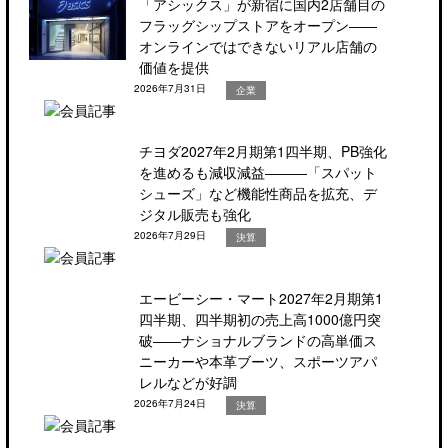
「アシックス」が新宿に国内2店舗目の
フラッグシップストアをオープン――
オンラインではできないリアル店舗の
価値を提供
2026年7月31日
企業
チヨダ2027年2月期第1四半期、PB強化
を進めるも減収減益―――「スパット
シューズ」など機能性商品を拡充、デ
ジタル販売も強化
2026年7月29日
決算
エービーシー・マート2027年2月期第1
四半期、四半期初の売上高1000億円突
破――ナショナルブランドの高単価ス
ニーカーや本革ブーツ、スポーツアパ
レルなどが好調
2026年7月24日
決算