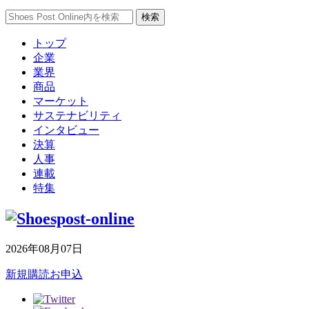
トップ
企業
業界
商品
マーケット
サステナビリティ
インタビュー
決算
人事
連載
特集
2026年08月07日
新規購読お申込