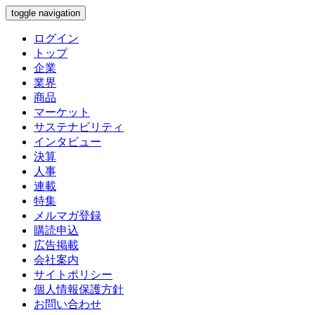
toggle navigation
ログイン
トップ
企業
業界
商品
マーケット
サステナビリティ
インタビュー
決算
人事
連載
特集
メルマガ登録
購読申込
広告掲載
会社案内
サイトポリシー
個人情報保護方針
お問い合わせ