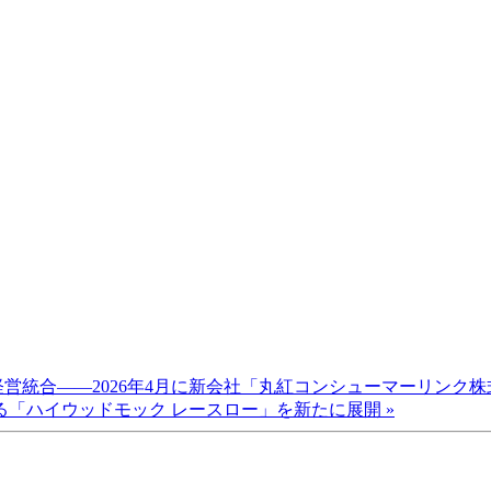
営統合――2026年4月に新会社「丸紅コンシューマーリンク
「ハイウッドモック レースロー」を新たに展開 »