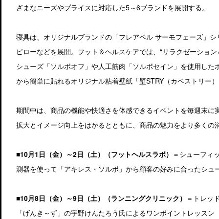
ざまなニーズやプライスに対応した5～6ブランドを展開する。
寝具は、オリジナルブランドの「フレアベル サーモフェーズ」シ
ピローなどを展開。フット＆ヘルスケアでは、“リラクゼーション
シューズ「ソルボオフ」や人工筋肉「ソルボセイン」を使用した
から簡単に貼れるオリジナル粘着壁紙「壁STRY（カベストリー
期間中は、商品の機能や快適さを体感できるイベントを毎週末に
拡大とイメージ向上をはかるとともに、商品の魅力をより多くの
■10月1日（金）～2日（土）（フットヘルスラボ）
＝シューフィ
測器を使って「アキレス・ソルボ」から顧客の好みに合ったシュ
■10月8日（金）～9日（土）（ランニングクリニック）
＝トレッ
「げんき～ず」の宇野けんたろう氏によるワンポイントレッスン