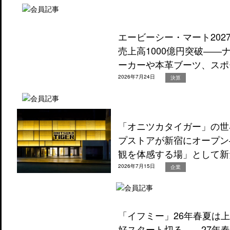
エービーシー・マート202
売上高1000億円突破―
ーカーや本革ブーツ、スポ
2026年7月24日
決算
「オニツカタイガー」の世
プストアが新宿にオープン
観を体感する場」として新
2026年7月15日
企業
「イフミー」26年春夏は
好スタート切る――27年