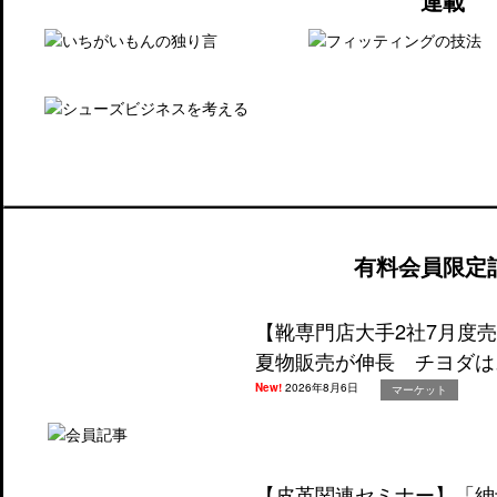
連載
有料会員限定
【靴専門店大手2社7月度
夏物販売が伸長 チヨダは
New!
2026年8月6日
マーケット
【皮革関連セミナー】「紳