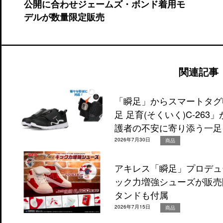
公開に合わせジェームズ・ボンド着用モ
デルが数量限定販売
関連記事
「瞬足」からスマートタグ
足 足育(そくいく)C-26
護者の不安に寄り添う一足
2026年7月30日
商品
アキレス「瞬足」プロデュ
ック力増強シューズが販売
タンドも付属
2026年7月15日
商品