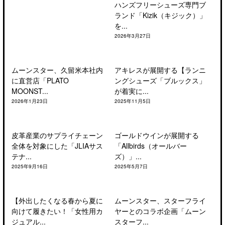
ハンズフリーシューズ専門ブ
ランド「Kizik（キジック）」
を...
2026年3月27日
ムーンスター、久留米本社内
アキレスが展開する【ランニ
に直営店「PLATO
ングシューズ「ブルックス」
MOONST...
が着実に...
2026年1月23日
2025年11月5日
皮革産業のサプライチェーン
ゴールドウインが展開する
全体を対象にした「JLIAサス
「Allbirds（オールバー
テナ...
ズ）」...
2025年9月16日
2025年5月7日
【外出したくなる春から夏に
ムーンスター、スターフライ
向けて履きたい！「女性用カ
ヤーとのコラボ企画「ムーン
ジュアル...
スターフ...